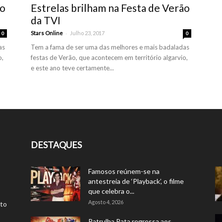
ão
Estrelas brilham na Festa de Verão
da TVI
-
Stars Online
Julho 23, 2017
0
0
as
Tem a fama de ser uma das melhores e mais badaladas
o,
festas de Verão, que acontecem em território algarvio,
e este ano teve certamente...
DESTAQUES
Famosos reúnem-se na
antestreia de ‘Playback’, o filme
que celebra o...
Agosto 4, 2026
rto
Patrulha Pata regressa aos