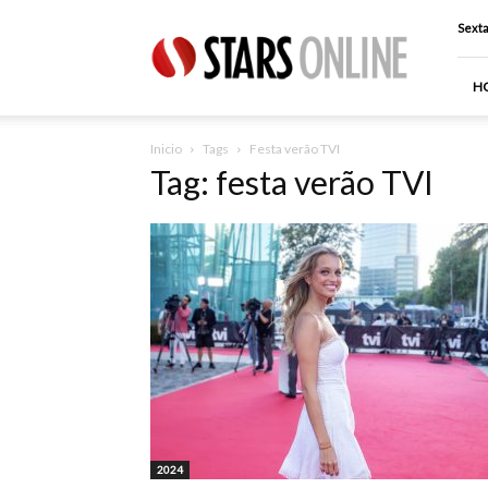
Stars
Sexta
Online
H
Inicio
Tags
Festa verão TVI
Tag: festa verão TVI
2024