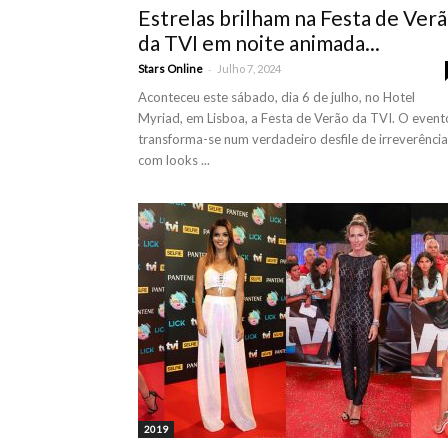
Estrelas brilham na Festa de Ver
da TVI em noite animada...
-
Stars Online
Julho 7, 2024
Aconteceu este sábado, dia 6 de julho, no Hotel
Myriad, em Lisboa, a Festa de Verão da TVI. O event
transforma-se num verdadeiro desfile de irreverência
com looks ...
2019