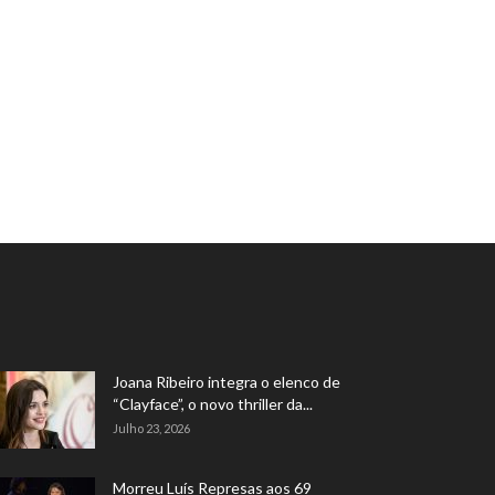
Joana Ribeiro integra o elenco de
“Clayface”, o novo thriller da...
Julho 23, 2026
Morreu Luís Represas aos 69