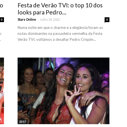
ão
Festa de Verão TVI: o top 10 dos
looks para Pedro...
-
Stars Online
Julho 24, 2022
0
0
Numa noite em que o charme e a elegância foram as
o
notas dominantes na passadeira vermelha da Festa
,
Verão TVI, voltámos a desafiar Pedro Crispim...
2017