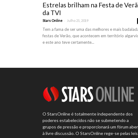
Estrelas brilham na Festa de Ver
da TVI
-
Stars Online
Julho 21, 2019
Tem a fama de ser uma das melhores e mais badalad
festas de Verão, que acontecem em território algarvi
e este ano teve certamente...
O StarsOnline é totalmente independente dos
poderes estabelecidos não se submetendo a
grupos de pressão e proporcionará um fórum abe
à livre discussão. O StarsOnline rege-se pelas leis