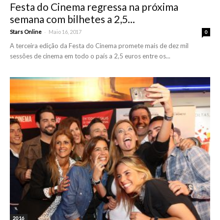
Festa do Cinema regressa na próxima
semana com bilhetes a 2,5...
-
Stars Online
Maio 16, 2017
0
A terceira edição da Festa do Cinema promete mais de dez mil
sessões de cinema em todo o país a 2,5 euros entre os...
2016