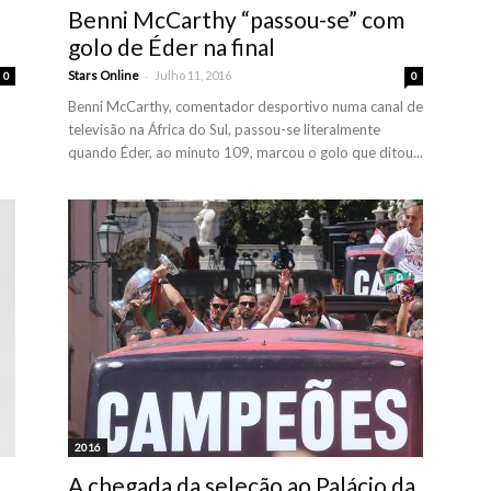
Benni McCarthy “passou-se” com
golo de Éder na final
-
Stars Online
Julho 11, 2016
0
0
Benni McCarthy, comentador desportivo numa canal de
televisão na África do Sul, passou-se literalmente
quando Éder, ao minuto 109, marcou o golo que ditou...
2016
A chegada da seleção ao Palácio da