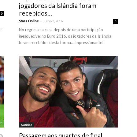
jogadores da Islândia foram
recebidos…
0
-
Stars Online
Julho 5, 2016
0
ar
No regresso a casa depois de uma participação
inesquecível no Euro 2016, os jogadores da Islândia
foram recebidos desta forma... impressionante!
Noticias
do
Passagem aos quartos de final