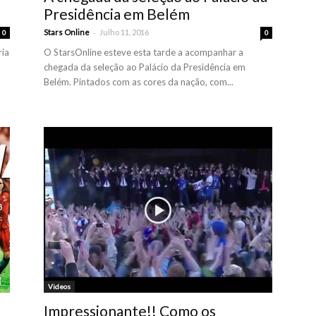
Presidência em Belém
-
Stars Online
Julho 11, 2016
0
0
ria
O StarsOnline esteve esta tarde a acompanhar a
chegada da seleção ao Palácio da Presidência em
Belém. Pintados com as cores da nação, com...
Videos
Impressionante!! Como os