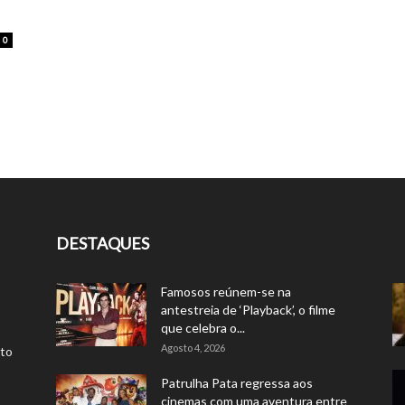
0
DESTAQUES
Famosos reúnem-se na
antestreia de ‘Playback’, o filme
que celebra o...
Agosto 4, 2026
rto
Patrulha Pata regressa aos
cinemas com uma aventura entre