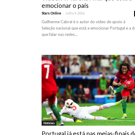
emocionar o país
-
Stars Online
Julho 9, 2016
Guilherme Cabral é o autor do vídeo de apoio à
Seleção nacional que está a emocionar Portugal e a d
que falar nas redes...
Noticias
Portugal já está nas meias-finais 