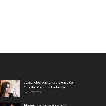
Joana Ribeiro integra o elenco de
“Clayface”, o novo thriller da...
Julho 23, 2026
Morreu Luís Represas aos 69