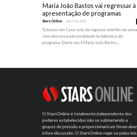
Maria João Bastos vai regressar à
apresentação de programas
-
Stars Online
Abril 30, 2021
'Estamos em Casa' está de regresso este fim de sem
com uma nova personalidade na liderança do
programa. Desta vez é Maria João Bastos...
O StarsOnline é totalmente independente dos
poderes estabelecidos não se submetendo a
grupos de pressão e proporcionará um fórum abe
à livre discussão. O StarsOnline rege-se pelas leis