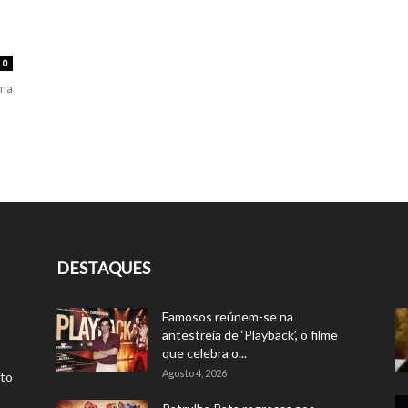
0
ana
DESTAQUES
Famosos reúnem-se na
antestreia de ‘Playback’, o filme
que celebra o...
Agosto 4, 2026
rto