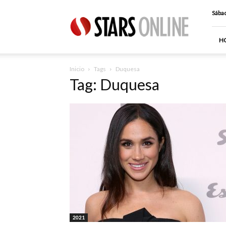
Stars
Sábad
Online
H
Inicio
Tags
Duquesa
Tag: Duquesa
2021