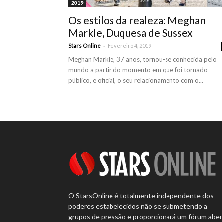
2019
Os estilos da realeza: Meghan
Markle, Duquesa de Sussex
-
Stars Online
Fevereiro 4, 2019
Meghan Markle, 37 anos, tornou-se conhecida pelo
mundo a partir do momento em que foi tornado
público, e oficial, o seu relacionamento com o...
O StarsOnline é totalmente independente dos
poderes estabelecidos não se submetendo a
grupos de pressão e proporcionará um fórum abe