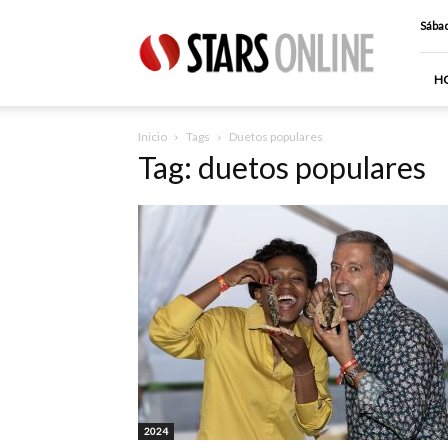
Stars
Sábad
Online
H
Inicio
Tags
Duetos populares
Tag: duetos populares
2024