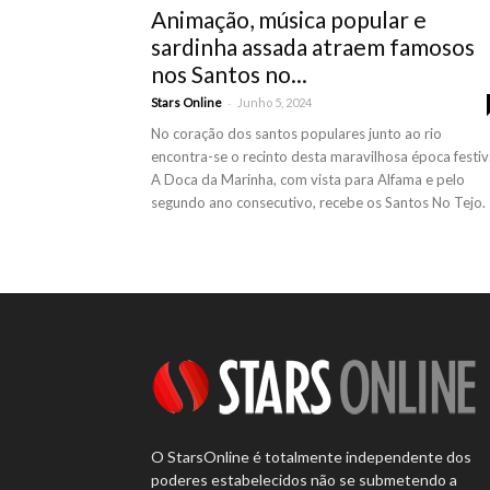
Animação, música popular e
sardinha assada atraem famosos
nos Santos no...
-
Stars Online
Junho 5, 2024
No coração dos santos populares junto ao rio
encontra-se o recinto desta maravilhosa época festiv
A Doca da Marinha, com vista para Alfama e pelo
segundo ano consecutivo, recebe os Santos No Tejo.
O StarsOnline é totalmente independente dos
poderes estabelecidos não se submetendo a