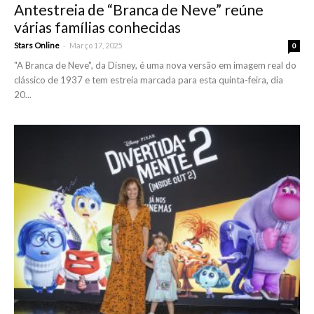
Antestreia de “Branca de Neve” reúne
várias famílias conhecidas
-
Stars Online
Março 17, 2025
0
"A Branca de Neve", da Disney, é uma nova versão em imagem real do
clássico de 1937 e tem estreia marcada para esta quinta-feira, dia
20...