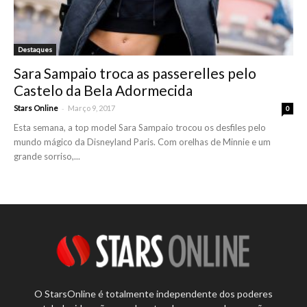
Destaques
Sara Sampaio troca as passerelles pelo
Castelo da Bela Adormecida
-
Stars Online
Março 9, 2017
0
Esta semana, a top model Sara Sampaio trocou os desfiles pelo
mundo mágico da Disneyland Paris. Com orelhas de Minnie e um
grande sorriso,...
O StarsOnline é totalmente independente dos poderes