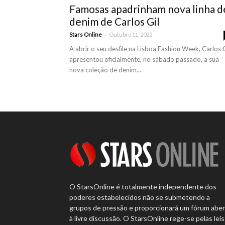
Famosas apadrinham nova linha d
denim de Carlos Gil
-
Stars Online
Outubro 11, 2022
A abrir o seu desfile na Lisboa Fashion Week, Carlos G
apresentou oficialmente, no sábado passado, a sua
nova coleção de denim...
O StarsOnline é totalmente independente dos
poderes estabelecidos não se submetendo a
grupos de pressão e proporcionará um fórum abe
à livre discussão. O StarsOnline rege-se pelas leis