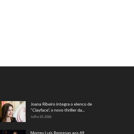
Joana Ribeiro integra o elenco de
“Clayface”, o novo thriller da...
Julho 23, 2026
Morreu Luís Represas aos 69