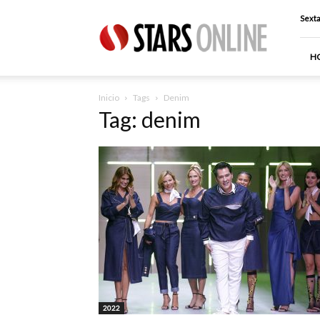
Stars
Sexta
Online
H
Inicio
Tags
Denim
Tag: denim
2022