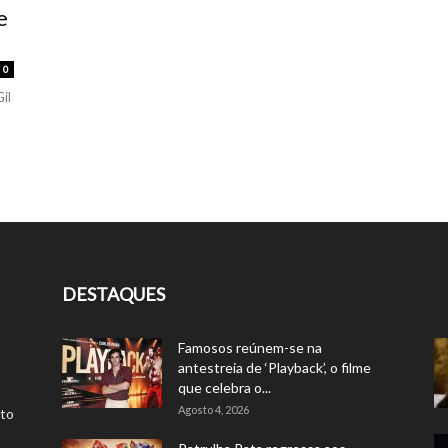
e
0
il
DESTAQUES
Famosos reúnem-se na
antestreia de ‘Playback’, o filme
que celebra o...
Agosto 4, 2026
rto