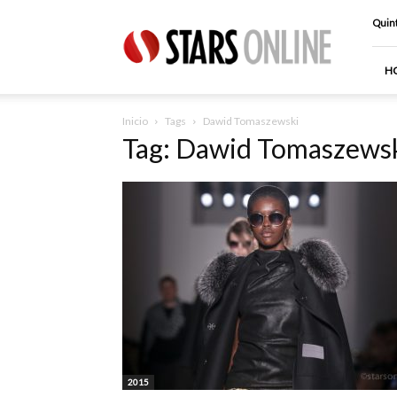
Stars
Quint
Online
H
Inicio
Tags
Dawid Tomaszewski
Tag: Dawid Tomaszews
2015