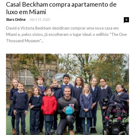
Casal Beckham compra apartamento de
luxo em Miami
-
Stars Online
Abril 19, 2020
0
David e Victoria Beckham decidiram comprar uma nova casa em
Miami e, pelos vistos, já escolheram o lugar ideal: o edifício "The One
Thousand Museum"...