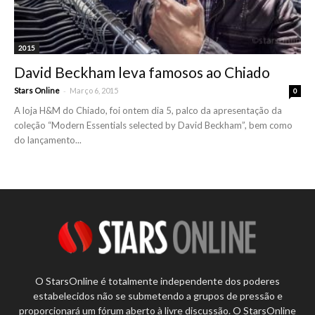
2015
David Beckham leva famosos ao Chiado
-
Stars Online
Março 6, 2015
0
A loja H&M do Chiado, foi ontem dia 5, palco da apresentação da
coleção “Modern Essentials selected by David Beckham”, bem como
do lançamento...
O StarsOnline é totalmente independente dos poderes
estabelecidos não se submetendo a grupos de pressão e
proporcionará um fórum aberto à livre discussão. O StarsOnline