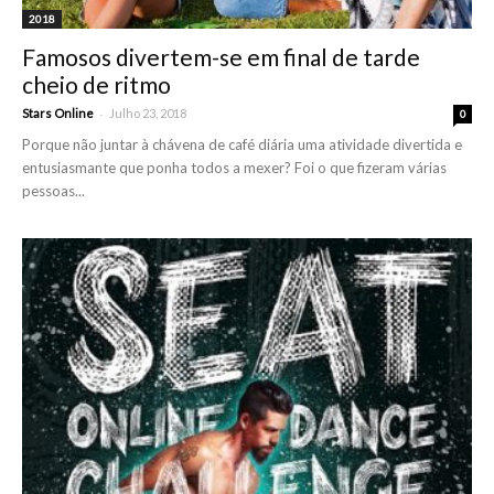
2018
Famosos divertem-se em final de tarde
cheio de ritmo
-
Stars Online
Julho 23, 2018
0
Porque não juntar à chávena de café diária uma atividade divertida e
entusiasmante que ponha todos a mexer? Foi o que fizeram várias
pessoas...