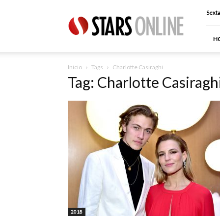
Stars
Sexta
Online
H
Inicio
Tags
Charlotte Casiraghi
Tag: Charlotte Casiragh
2018