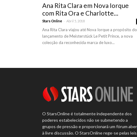
Ana Rita Clara em Nova Iorque
com Rita Ora e Charlotte...
-
Stars Online
Abril 5, 2018
Ana Rita Clara viajou até Nova Iorque a propósito do
lançamento de Meisterstück Le Petit Prince, a nova
colecção da reconhecida marca de luxo...
O StarsOnline é totalmente independente dos
poderes estabelecidos não se submetendo a
grupos de pressão e proporcionará um fórum abe
à livre discussão. O StarsOnline rege-se pelas leis