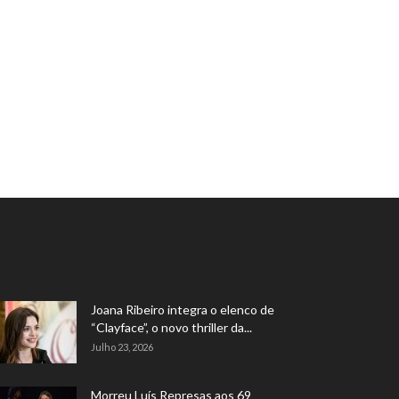
Joana Ribeiro integra o elenco de
“Clayface”, o novo thriller da...
Julho 23, 2026
Morreu Luís Represas aos 69