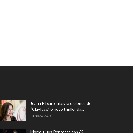
Joana Ribeiro integra o elenco de
“Clayface”, o novo thriller da...
Julho 23, 2026
Morreu Luís Represas aos 69