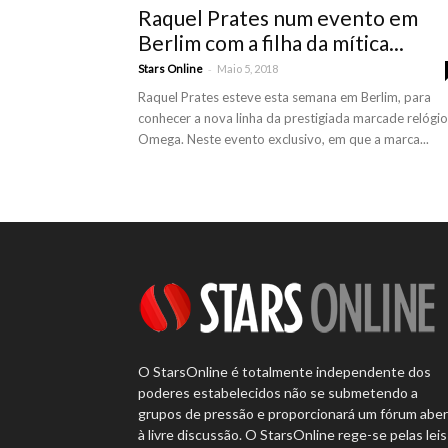
Raquel Prates num evento em
Berlim com a filha da mítica...
-
Stars Online
Maio 5, 2018
Raquel Prates esteve esta semana em Berlim, para
conhecer a nova linha da prestigiada marcade relógi
Omega. Neste evento exclusivo, em que a marca...
O StarsOnline é totalmente independente dos
poderes estabelecidos não se submetendo a
grupos de pressão e proporcionará um fórum abe
à livre discussão. O StarsOnline rege-se pelas leis