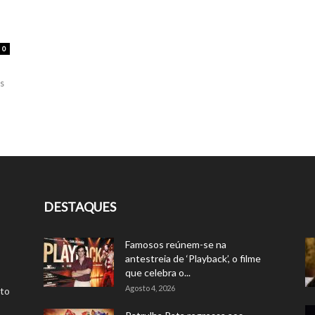
0
os
DESTAQUES
Famosos reúnem-se na
antestreia de ‘Playback’, o filme
que celebra o...
Agosto 4, 2026
rto