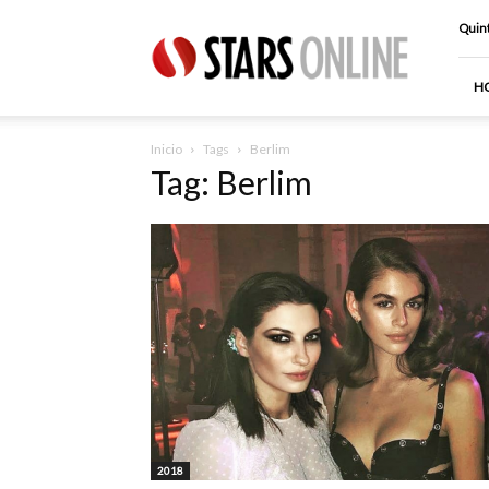
Stars
Quint
Online
H
Inicio
Tags
Berlim
Tag: Berlim
2018