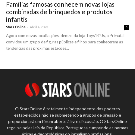
Famílias famosas conhecem novas lojas
combinadas de brinquedos e produtos
infantis
-
Stars Online
Abril 4, 2023
0
Agora com novas localizações, dentro da loja Toys”R”Us, a Prénatal
convidou um grupo de figuras públicas e filhos para conhecerem as
tendências das próximas estações...
O StarsOnline é totalmente independente dos poderes
estabelecidos não se submetendo a grupos de pressão e
proporcionará um fórum aberto à livre discussão. O StarsOnline
rege-se pelas leis da República Portuguesa cumprindo as normas
éticas e deontológicas do jornalismo profissional.