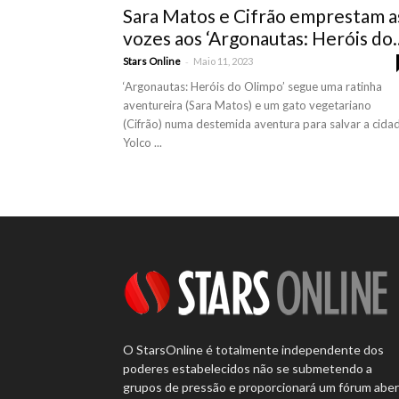
Sara Matos e Cifrão emprestam a
vozes aos ‘Argonautas: Heróis do..
-
Stars Online
Maio 11, 2023
‘Argonautas: Heróis do Olimpo’ segue uma ratinha
aventureira (Sara Matos) e um gato vegetariano
(Cifrão) numa destemida aventura para salvar a cida
Yolco ...
O StarsOnline é totalmente independente dos
poderes estabelecidos não se submetendo a
grupos de pressão e proporcionará um fórum abe