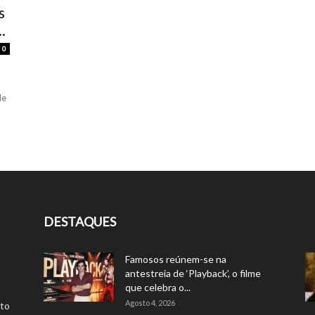
s
.
0
de
DESTAQUES
Famosos reúnem-se na
antestreia de ‘Playback’, o filme
que celebra o...
Agosto 4, 2026
rto