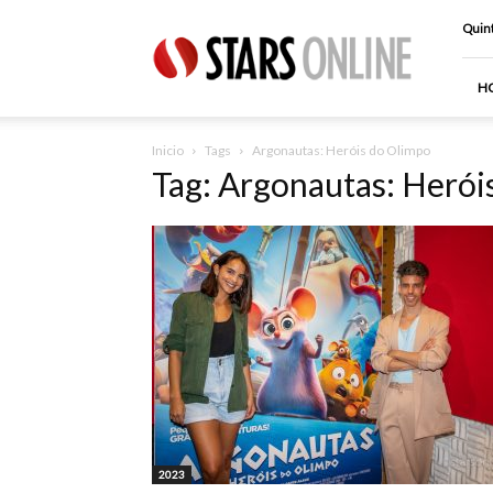
Stars
Quint
Online
H
Inicio
Tags
Argonautas: Heróis do Olimpo
Tag: Argonautas: Herói
2023