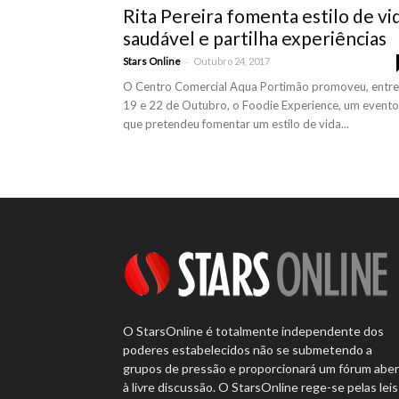
Rita Pereira fomenta estilo de vi
saudável e partilha experiências
-
Stars Online
Outubro 24, 2017
O Centro Comercial Aqua Portimão promoveu, entre
19 e 22 de Outubro, o Foodie Experience, um evento
que pretendeu fomentar um estilo de vida...
O StarsOnline é totalmente independente dos
poderes estabelecidos não se submetendo a
grupos de pressão e proporcionará um fórum abe
à livre discussão. O StarsOnline rege-se pelas leis