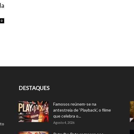
da
0
DESTAQUES
Famosos reúnem-se na
antestreia de ‘Playback’, o filme
que celebra o...
Agosto 4, 2026
rto