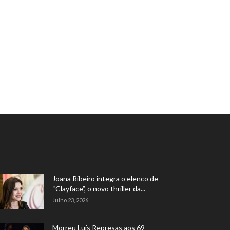
Joana Ribeiro integra o elenco de
“Clayface”, o novo thriller da...
Julho 23, 2026
Morreu Luís Represas aos 69