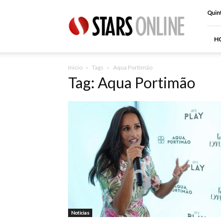
Stars
Quint
Online
H
Inicio
Tags
Aqua Portimão
Tag: Aqua Portimão
Noticias