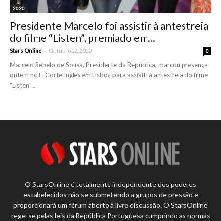
2020
Presidente Marcelo foi assistir à antestreia
do filme “Listen”, premiado em...
-
Stars Online
Outubro 22, 2020
0
Marcelo Rebelo de Sousa, Presidente da República, marcou presença
ontem no El Corte Ingles em Lisboa para assistir à antestreia do filme
"Listen"...
O StarsOnline é totalmente independente dos poderes
estabelecidos não se submetendo a grupos de pressão e
proporcionará um fórum aberto à livre discussão. O StarsOnline
rege-se pelas leis da República Portuguesa cumprindo as normas