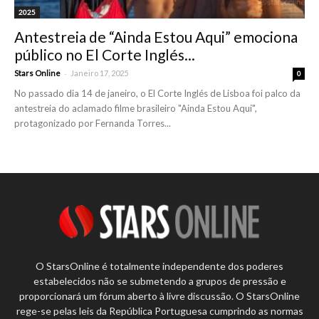
2025
Antestreia de “Ainda Estou Aqui” emociona
público no El Corte Inglés...
-
Stars Online
Janeiro 17, 2025
0
No passado dia 14 de janeiro, o El Corte Inglés de Lisboa foi palco da
antestreia do aclamado filme brasileiro "Ainda Estou Aqui",
protagonizado por Fernanda Torres...
O StarsOnline é totalmente independente dos poderes
estabelecidos não se submetendo a grupos de pressão e
proporcionará um fórum aberto à livre discussão. O StarsOnline
rege-se pelas leis da República Portuguesa cumprindo as normas