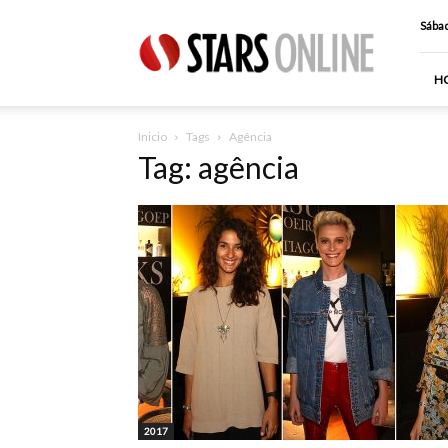
Stars
Sábad
Online
H
Inicio
Tags
Agência
Tag: agência
2017