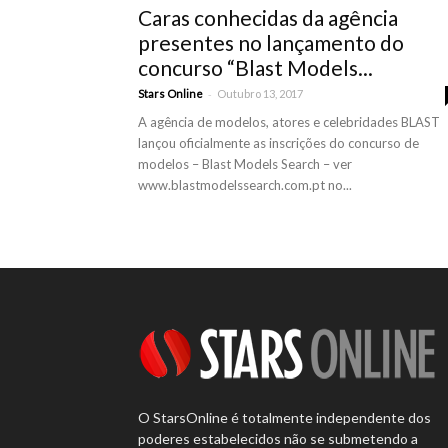
Caras conhecidas da agência
presentes no lançamento do
concurso “Blast Models...
-
Stars Online
Outubro 13, 2017
A agência de modelos, atores e celebridades BLAST
lançou oficialmente as inscrições do concurso de
modelos – Blast Models Search – ver
www.blastmodelssearch.com.pt no...
O StarsOnline é totalmente independente dos
poderes estabelecidos não se submetendo a