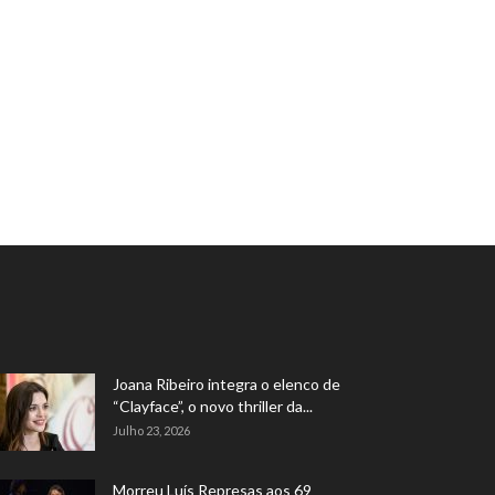
Joana Ribeiro integra o elenco de
“Clayface”, o novo thriller da...
Julho 23, 2026
Morreu Luís Represas aos 69