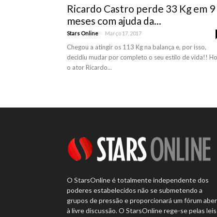
Ricardo Castro perde 33 Kg em 9
meses com ajuda da...
-
Stars Online
Março 17, 2017
Chegou a atingir os 113 Kg na balança e, por isso,
decidiu mudar por completo o seu estilo de vida!! Ho
o ator Ricardo...
O StarsOnline é totalmente independente dos
poderes estabelecidos não se submetendo a
grupos de pressão e proporcionará um fórum abe
à livre discussão. O StarsOnline rege-se pelas leis