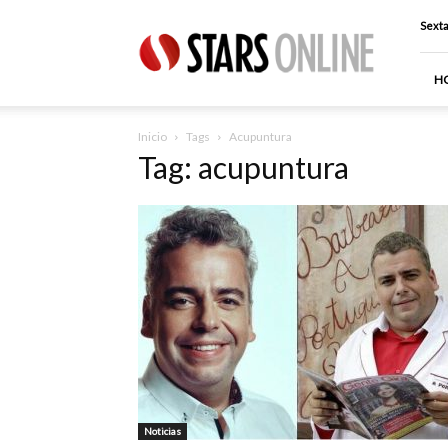
Stars
Sexta
Online
H
Inicio
Tags
Acupuntura
Tag: acupuntura
Noticias