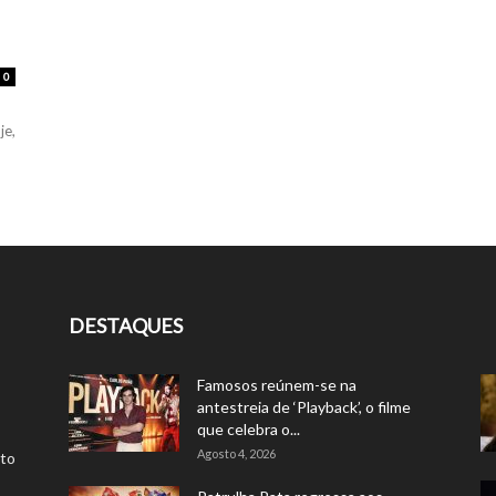
0
je,
DESTAQUES
Famosos reúnem-se na
antestreia de ‘Playback’, o filme
que celebra o...
Agosto 4, 2026
rto