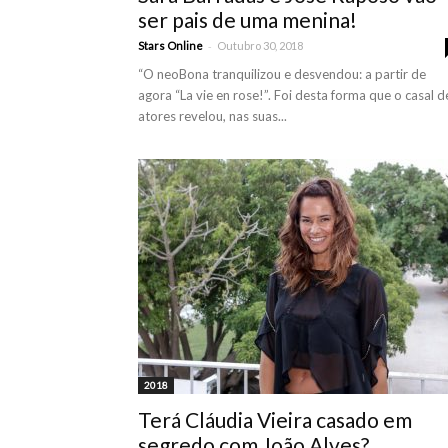
ser pais de uma menina!
-
Stars Online
Outubro 30, 2018
“O neoBona tranquilizou e desvendou: a partir de
agora “La vie en rose!”. Foi desta forma que o casal d
atores revelou, nas suas...
2018
Terá Cláudia Vieira casado em
segredo com João Alves?