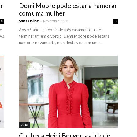
r
Demi Moore pode estar a namorar
com uma mulher
-
Stars Online
Novembro 7, 2018
0
0
e
Aos 56 anos e depois de três casamentos que
 43
terminaram em divórcio, Demi Moore pode estar a
namorar novamente, mas desta vez com uma...
2018
Conheça Heidi Berger, a atriz de