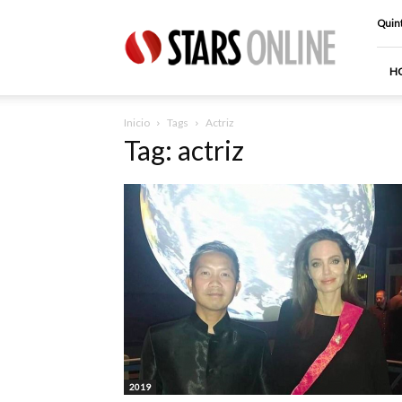
Stars
Quint
Online
H
Inicio
Tags
Actriz
Tag: actriz
2019