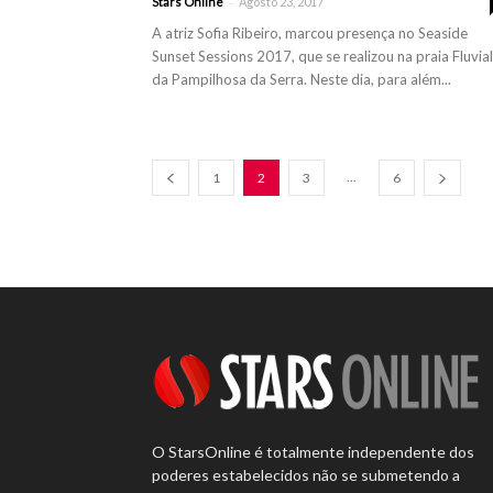
-
Stars Online
Agosto 23, 2017
A atriz Sofia Ribeiro, marcou presença no Seaside
Sunset Sessions 2017, que se realizou na praia Fluvial
da Pampilhosa da Serra. Neste dia, para além...
...
1
2
3
6
O StarsOnline é totalmente independente dos
poderes estabelecidos não se submetendo a