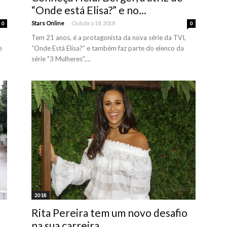
“Onde está Elisa?” e no...
-
Stars Online
Outubro 18, 2018
0
0
Tem 21 anos, é a protagonista da nova série da TVI,
e
“Onde Está Elisa?” e também faz parte do elenco da
série "3 Mulheres",...
2018
Rita Pereira tem um novo desafio
na sua carreira