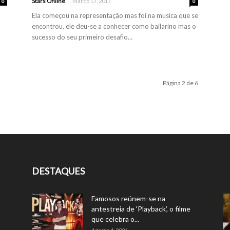
-
Stars Online
Março 17, 2017
0
0
Ela começou na representação mas foi na musica que se
encontrou, ele deu-se a conhecer como bailarino mas o
sucesso do seu primeiro desafio...
Página 2 de 6
DESTAQUES
Famosos reúnem-se na
antestreia de ‘Playback’, o filme
que celebra o...