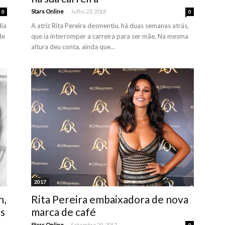
-
Stars Online
Julho 23, 2018
0
0
dia
A atriz Rita Pereira desmentiu, há duas semanas atrás,
de
que ia interromper a carreira para ser mãe. Na mesma
altura deu conta, ainda que...
2017
n,
Rita Pereira embaixadora de nova
as
marca de café
-
Stars Online
Setembro 29, 2017