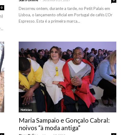
0
0
Decorreu ontem, durante a tarde, no Petit Palais em
Lisboa, o lançamento oficial em Portugal de cafés L’Or
s)
Espresso. Esta é a primeira marca...
..
Noticias
Maria Sampaio e Gonçalo Cabral:
noivos “à moda antiga”