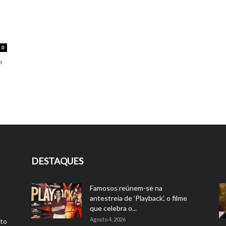
0
a
DESTAQUES
Famosos reúnem-se na
antestreia de ‘Playback’, o filme
que celebra o...
Agosto 4, 2026
rto