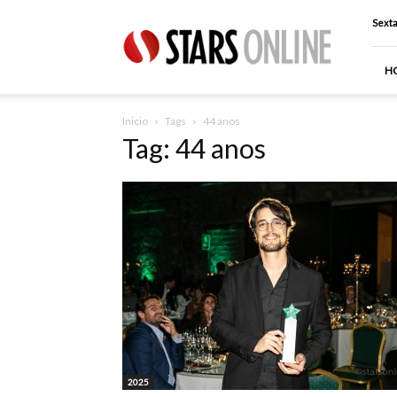
Stars
Sexta
Online
H
Inicio
Tags
44 anos
Tag: 44 anos
2025