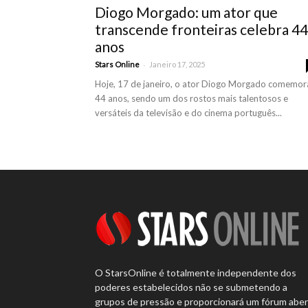
Diogo Morgado: um ator que
transcende fronteiras celebra 44
anos
-
Stars Online
Janeiro 17, 2025
Hoje, 17 de janeiro, o ator Diogo Morgado comemor
44 anos, sendo um dos rostos mais talentosos e
versáteis da televisão e do cinema português...
O StarsOnline é totalmente independente dos
poderes estabelecidos não se submetendo a
grupos de pressão e proporcionará um fórum abe