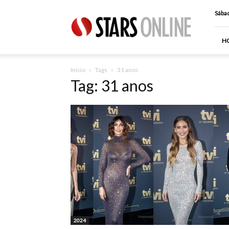
Stars
Sábad
Online
H
Inicio
Tags
31 anos
Tag: 31 anos
2024