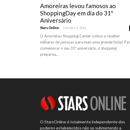
Amoreiras levou famosos ao
ShoppingDay em dia do 31º
Aniversário
-
Stars Online
Outubro 6, 2016
O Amoreiras Shopping Center voltou a receber
milhares de pessoas para mais uma grande festa! Pa
comemorar o seu 31º aniversário, o shopping
preparou...
O StarsOnline é totalmente independente dos
poderes estabelecidos não se submetendo a