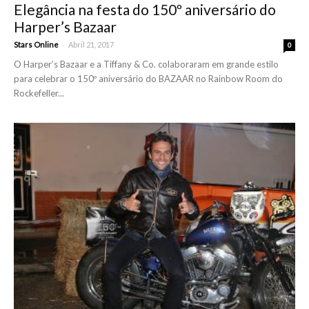
Elegância na festa do 150º aniversário do
Harper’s Bazaar
-
Stars Online
Abril 21, 2017
0
O Harper’s Bazaar e a Tiffany & Co. colaboraram em grande estilo
para celebrar o 150º aniversário do BAZAAR no Rainbow Room do
Rockefeller...