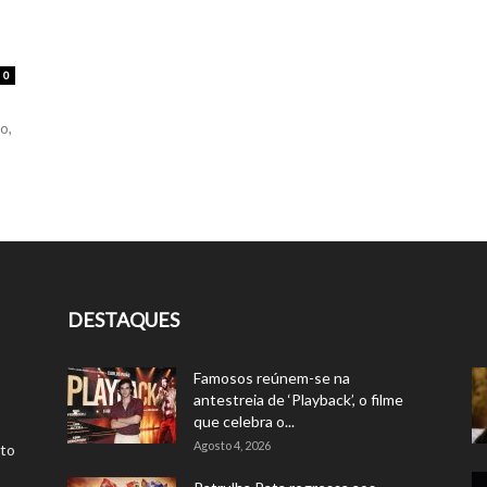
0
o,
DESTAQUES
Famosos reúnem-se na
antestreia de ‘Playback’, o filme
que celebra o...
Agosto 4, 2026
rto