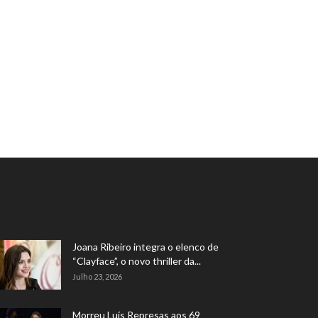
Joana Ribeiro integra o elenco de
“Clayface”, o novo thriller da...
Julho 23, 2026
Morreu Luís Represas aos 69