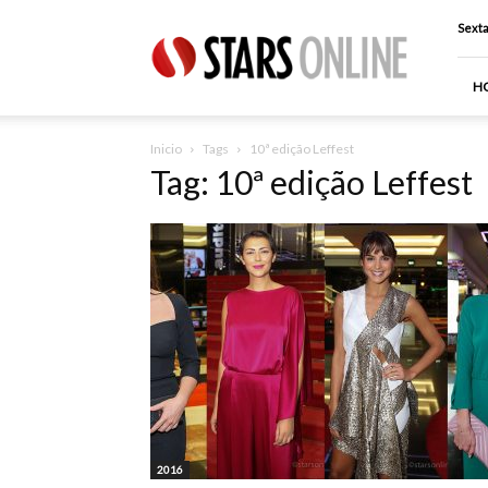
Stars
Sexta
Online
H
Inicio
Tags
10ª edição Leffest
Tag: 10ª edição Leffest
2016