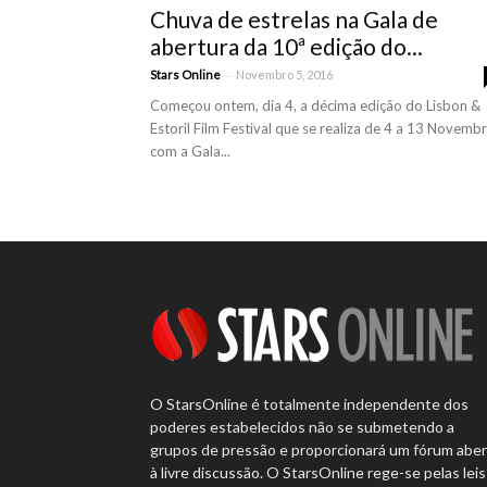
Chuva de estrelas na Gala de
abertura da 10ª edição do...
-
Stars Online
Novembro 5, 2016
Começou ontem, dia 4, a décima edição do Lisbon &
Estoril Film Festival que se realiza de 4 a 13 Novembr
com a Gala...
O StarsOnline é totalmente independente dos
poderes estabelecidos não se submetendo a
grupos de pressão e proporcionará um fórum abe
à livre discussão. O StarsOnline rege-se pelas leis