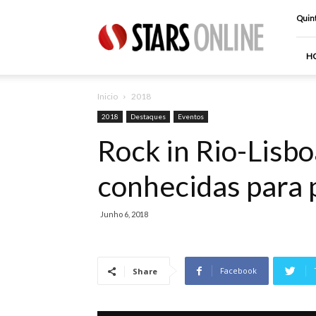
Stars
Quint
Online
H
Inicio
2018
2018
Destaques
Eventos
Rock in Rio-Lisbo
conhecidas para p
Junho 6, 2018
Facebook
Share