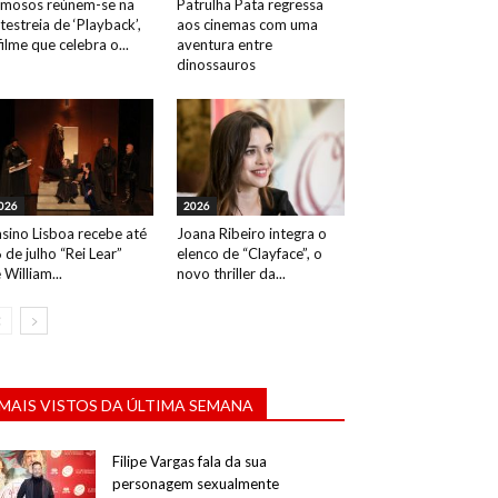
mosos reúnem-se na
Patrulha Pata regressa
testreia de ‘Playback’,
aos cinemas com uma
filme que celebra o...
aventura entre
dinossauros
026
2026
sino Lisboa recebe até
Joana Ribeiro integra o
 de julho “Rei Lear”
elenco de “Clayface”, o
 William...
novo thriller da...
MAIS VISTOS DA ÚLTIMA SEMANA
Filipe Vargas fala da sua
personagem sexualmente