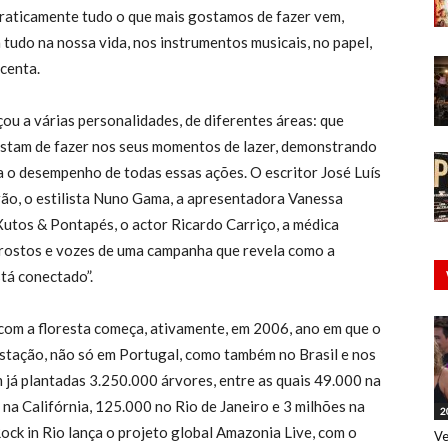
praticamente tudo o que mais gostamos de fazer vem,
 tudo na nossa vida, nos instrumentos musicais, no papel,
scenta.
çou a várias personalidades, de diferentes áreas: que
gostam de fazer nos seus momentos de lazer, demonstrando
a o desempenho de todas essas ações. O escritor José Luís
lrão, o estilista Nuno Gama, a apresentadora Vanessa
s Xutos & Pontapés, o actor Ricardo Carriço, a médica
 rostos e vozes de uma campanha que revela como a
tá conectado”.
com a floresta começa, ativamente, em 2006, ano em que o
restação, não só em Portugal, como também no Brasil e nos
já plantadas 3.250.000 árvores, entre as quais 49.000 na
na Califórnia, 125.000 no Rio de Janeiro e 3 milhões na
2
ock in Rio lança o projeto global Amazonia Live, com o
Ve