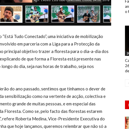
Fa
an
o 
o “Está Tudo Conectado”, uma iniciativa de mobilização
envolvido em parceria com a Liga para a Protecção da
rincipal objetivo trazer a floresta para o dia-a-dia dos
2
explicando de que forma a Floresta está presente nas
Ca
26
 longo do dia, seja nas horas de trabalho, seja nos
de
erão do ano passado, sentimos que tínhamos o dever de
da sensibilização como na vertente de acção, colectiva e
amento grande de muitas pessoas, e em especial das
a Floresta. Como se, pelo facto das florestas estarem
.”, refere Roberta Medina, Vice-Presidente Executiva do
anha que hoje lançamos, queremos relembrar que não só a