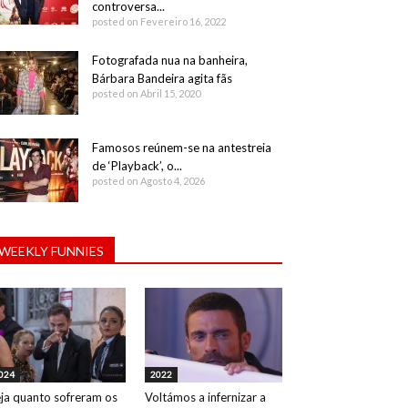
controversa...
posted on Fevereiro 16, 2022
Fotografada nua na banheira,
Bárbara Bandeira agita fãs
posted on Abril 15, 2020
Famosos reúnem-se na antestreia
de ‘Playback’, o...
posted on Agosto 4, 2026
WEEKLY FUNNIES
024
2022
ja quanto sofreram os
Voltámos a infernizar a