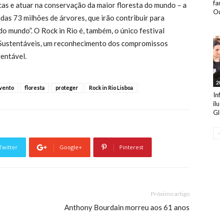
fa
icas e atuar na conservação da maior floresta do mundo – a
Ou
das 73 milhões de árvores, que irão contribuir para
o mundo”. O Rock in Rio é, também, o único festival
 Sustentáveis, um reconhecimento dos compromissos
entável.
2
vento
floresta
proteger
Rock in Rio Lisboa
In
il
Gl
Twitter
Google+
Pinterest
Próximo artigo
Anthony Bourdain morreu aos 61 anos