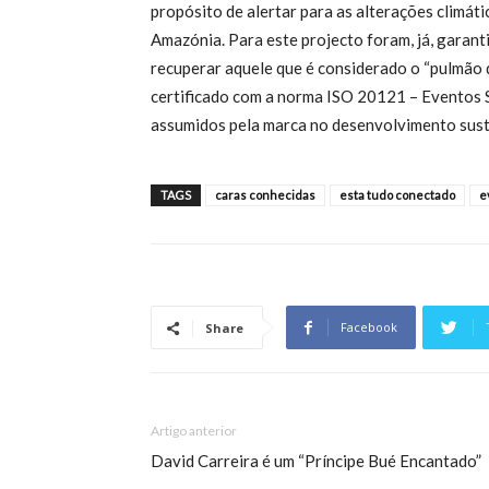
propósito de alertar para as alterações climát
Amazónia. Para este projecto foram, já, garanti
recuperar aquele que é considerado o “pulmão d
certificado com a norma ISO 20121 – Eventos
assumidos pela marca no desenvolvimento sust
TAGS
caras conhecidas
esta tudo conectado
e
Facebook
Share
Artigo anterior
David Carreira é um “Príncipe Bué Encantado”