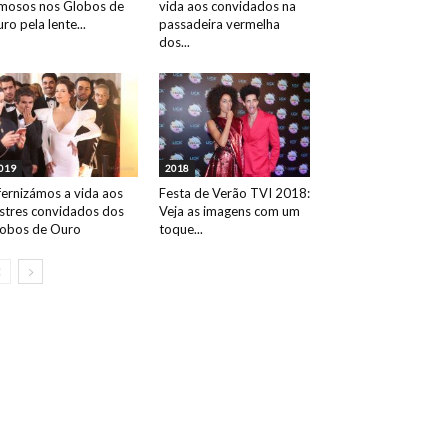
mosos nos Globos de
vida aos convidados na
ro pela lente...
passadeira vermelha
dos...
019
2018
fernizámos a vida aos
Festa de Verão TVI 2018:
ustres convidados dos
Veja as imagens com um
obos de Ouro
toque...