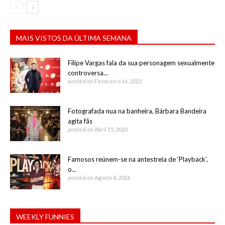
MAIS VISTOS DA ÚLTIMA SEMANA
Filipe Vargas fala da sua personagem sexualmente
controversa...
posted on Fevereiro 16, 2022
Fotografada nua na banheira, Bárbara Bandeira
agita fãs
posted on Abril 15, 2020
Famosos reúnem-se na antestreia de ‘Playback’,
o...
posted on Agosto 4, 2026
WEEKLY FUNNIES