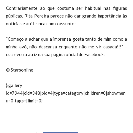
Contrariamente ao que costuma ser habitual nas figuras
públicas, Rita Pereira parece não dar grande importância às
notícias e até brinca com o assunto:
“Começo a achar que a imprensa gosta tanto de mim como a
minha avó, não descansa enquanto não me vir casada!!!” –
escreveu a atriz na sua página oficial de Facebook.
© Starsonline
{igallery
id=7944|cid=348|pid=4|type=category|children=0|showmen
u=0|tags=|limit=0}