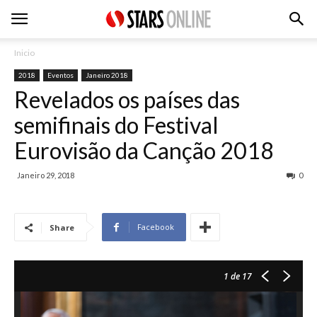
Inicio
2018
Eventos
Janeiro 2018
Revelados os países das
semifinais do Festival
Eurovisão da Canção 2018
Janeiro 29, 2018
0
Facebook
Share
1
de 17