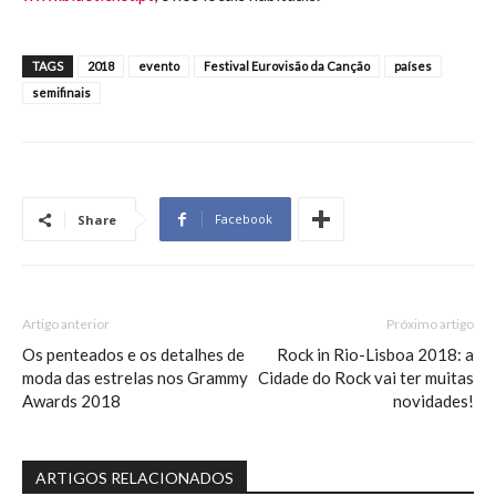
TAGS
2018
evento
Festival Eurovisão da Canção
países
semifinais
Facebook
Share
Artigo anterior
Próximo artigo
Os penteados e os detalhes de
Rock in Rio-Lisboa 2018: a
moda das estrelas nos Grammy
Cidade do Rock vai ter muitas
Awards 2018
novidades!
ARTIGOS RELACIONADOS