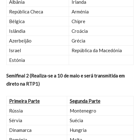
Albânia
Irlanda
República Checa
Arménia
Bélgica
Chipre
Islândia
Croácia
Azerbeijão
Grécia
Israel
República da Macedónia
Estónia
Semifinal 2 (Realiza-se a 10 de maio e será transmitida em
direto na RTP1)
Primeira Parte
Segunda Parte
Rússia
Montenegro
Sérvia
Suécia
Dinamarca
Hungria
Roménia
Malta