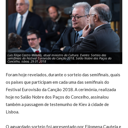
Luís Filipe Castro Mendes, atual ministro da Cultura. Evento: Sorteio das
Fi
semifinais do Festival Eurovisão da Canção 2018, Salão Nobre dos Paços do
da
Concelho, isboa, 29.01.2018
20
Foram hoje revelados, durante o sorteio das semifinais, quais
os países que participam em cada uma das semifinais do
Festival Eurovisão da Canção 2018. A cerimónia, realizada
hoje no Salão Nobre dos Paços do Concelho, assinalou
também a passagem de testemunho de Kiev à cidade de
Lisboa.
O aguardado sorteio foi apresentado por Filomena Cautela e