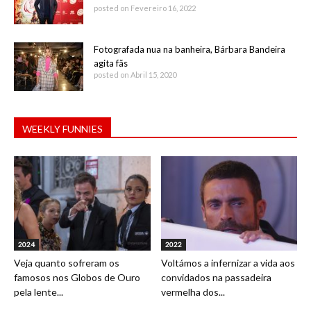
posted on Fevereiro 16, 2022
Fotografada nua na banheira, Bárbara Bandeira
agita fãs
posted on Abril 15, 2020
WEEKLY FUNNIES
2024
2022
Veja quanto sofreram os
Voltámos a infernizar a vida aos
famosos nos Globos de Ouro
convidados na passadeira
pela lente...
vermelha dos...