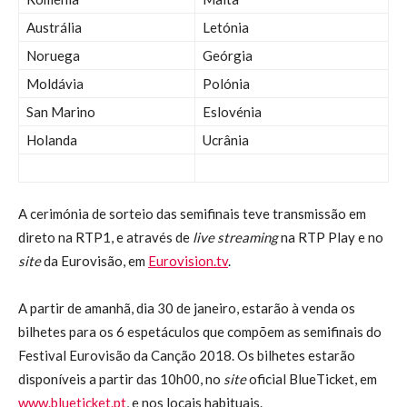
Austrália
Letónia
Noruega
Geórgia
Moldávia
Polónia
San Marino
Eslovénia
Holanda
Ucrânia
A cerimónia de sorteio das semifinais teve transmissão em
direto na RTP1, e através de
live streaming
na RTP Play e no
site
da Eurovisão, em
Eurovision.tv
.
A partir de amanhã, dia 30 de janeiro, estarão à venda os
bilhetes para os 6 espetáculos que compõem as semifinais do
Festival Eurovisão da Canção 2018. Os bilhetes estarão
disponíveis a partir das 10h00, no
site
oficial BlueTicket, em
www.blueticket.pt
, e nos locais habituais.