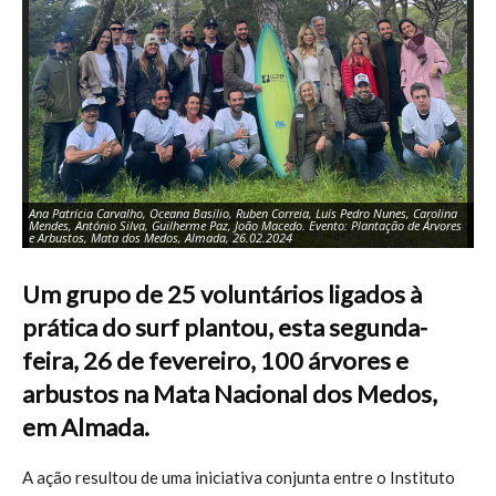
Ana Patrícia Carvalho, Oceana Basílio, Ruben Correia, Luís Pedro Nunes, Carolina
Mendes, António Silva, Guilherme Paz, João Macedo. Evento: Plantação de Árvores
e Arbustos, Mata dos Medos, Almada, 26.02.2024
Um grupo de 25 voluntários ligados à
prática do surf plantou, esta segunda-
feira, 26 de fevereiro, 100 árvores e
arbustos na Mata Nacional dos Medos,
em Almada.
A ação resultou de uma iniciativa conjunta entre o Instituto