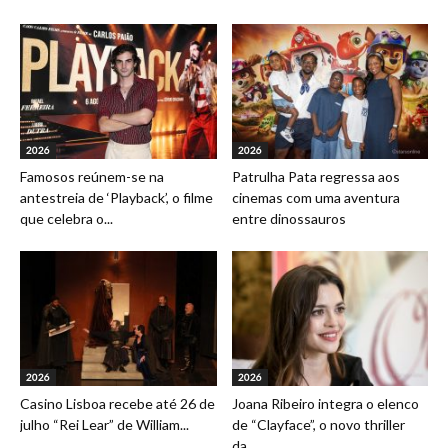
2026
2026
Famosos reúnem-se na
Patrulha Pata regressa aos
antestreia de ‘Playback’, o filme
cinemas com uma aventura
que celebra o...
entre dinossauros
2026
2026
Casino Lisboa recebe até 26 de
Joana Ribeiro integra o elenco
julho “Rei Lear” de William...
de “Clayface”, o novo thriller
da...