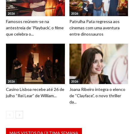
2026
2026
Famosos reúnem-se na
Patrulha Pata regressa aos
antestreia de ‘Playback’, o filme
cinemas com uma aventura
que celebra o...
entre dinossauros
2026
2026
Casino Lisboa recebe até 26 de
Joana Ribeiro integra o elenco
julho “Rei Lear” de William...
de “Clayface”, o novo thriller
da...
MAIS VISTOS DA ÚLTIMA SEMANA