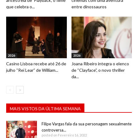
antestreia de ‘Playback’, o filme
cinemas com uma aventura
que celebra o...
entre dinossauros
2026
2026
Casino Lisboa recebe até 26 de
Joana Ribeiro integra o elenco
julho “Rei Lear” de William...
de “Clayface”, o novo thriller
da...
MAIS VISTOS DA ÚLTIMA SEMANA
Filipe Vargas fala da sua personagem sexualmente
controversa...
posted on Fevereiro 16, 2022