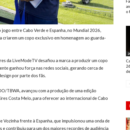
Fa
an
o 
o jogo entre Cabo Verde e Espanha, no Mundial 2026,
a criarem um copo exclusivo em homenagem ao guarda-
2
ores da LiveModeTV desafiou a marca a produzir um copo
Ca
26
ente ganhou força nas redes sociais, gerando cerca de
de
esign por parte dos fãs.
BDO/TBWA, avançou com a produção de uma edição
 Aires Costa Melo, para oferecer ao internacional de Cabo
 de Vozinha frente à Espanha, que impulsionou uma onda de
 e contribuiu para um dos maiores recordes de audiência