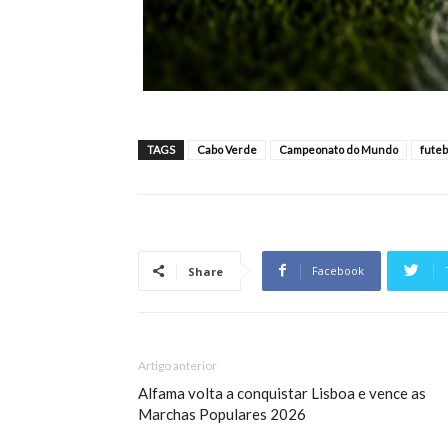
TAGS
Cabo Verde
Campeonato do Mundo
futeb
Facebook
Share
Artigo anterior
Alfama volta a conquistar Lisboa e vence as
Marchas Populares 2026