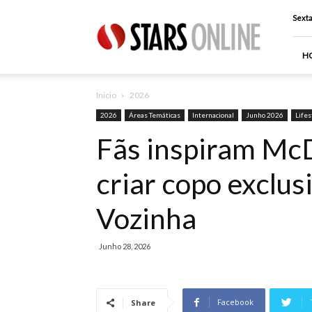
Stars
Sexta
Online
H
Inicio
2026
2026
Áreas Temáticas
Internacional
Junho 2026
Lifes
Fãs inspiram McD
criar copo exclu
Vozinha
Junho 28, 2026
Facebook
Share