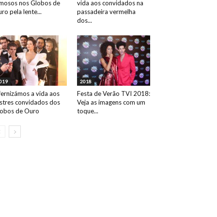
mosos nos Globos de
vida aos convidados na
ro pela lente...
passadeira vermelha
dos...
019
2018
fernizámos a vida aos
Festa de Verão TVI 2018:
ustres convidados dos
Veja as imagens com um
obos de Ouro
toque...