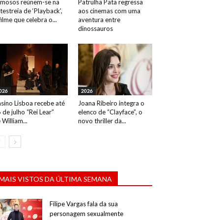
mosos reúnem-se na
Patrulha Pata regressa
testreia de ‘Playback’,
aos cinemas com uma
filme que celebra o...
aventura entre
dinossauros
026
2026
sino Lisboa recebe até
Joana Ribeiro integra o
 de julho “Rei Lear”
elenco de “Clayface”, o
 William...
novo thriller da...
MAIS VISTOS DA ÚLTIMA SEMANA
Filipe Vargas fala da sua
personagem sexualmente