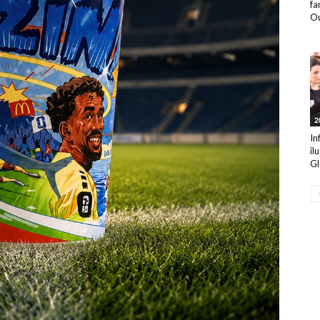
fa
Ou
2
In
il
Gl