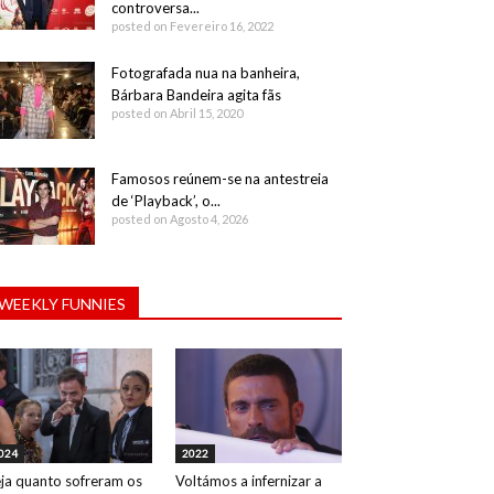
controversa...
posted on Fevereiro 16, 2022
Fotografada nua na banheira,
Bárbara Bandeira agita fãs
posted on Abril 15, 2020
Famosos reúnem-se na antestreia
de ‘Playback’, o...
posted on Agosto 4, 2026
WEEKLY FUNNIES
024
2022
ja quanto sofreram os
Voltámos a infernizar a