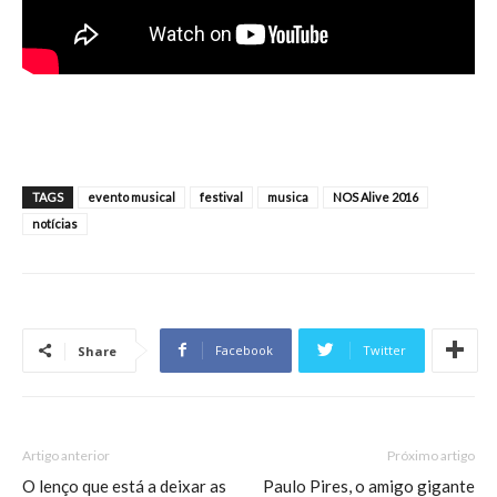
TAGS
evento musical
festival
musica
NOS Alive 2016
notícias
Facebook
Twitter
Share
Artigo anterior
Próximo artigo
O lenço que está a deixar as
Paulo Pires, o amigo gigante