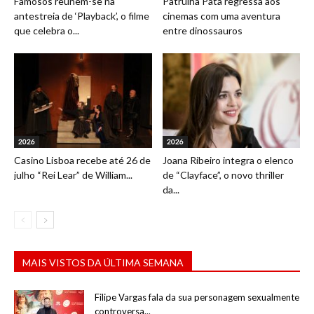
Famosos reúnem-se na
Patrulha Pata regressa aos
antestreia de ‘Playback’, o filme
cinemas com uma aventura
que celebra o...
entre dinossauros
2026
2026
Casino Lisboa recebe até 26 de
Joana Ribeiro integra o elenco
julho “Rei Lear” de William...
de “Clayface”, o novo thriller
da...
MAIS VISTOS DA ÚLTIMA SEMANA
Filipe Vargas fala da sua personagem sexualmente
controversa...