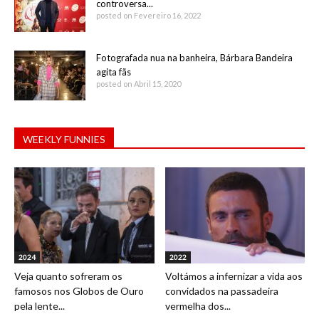
controversa...
posted on Fevereiro 16, 2022
Fotografada nua na banheira, Bárbara Bandeira
agita fãs
posted on Abril 15, 2020
WEEKLY FUNNIES
2024
2022
Veja quanto sofreram os
Voltámos a infernizar a vida aos
famosos nos Globos de Ouro
convidados na passadeira
pela lente...
vermelha dos...