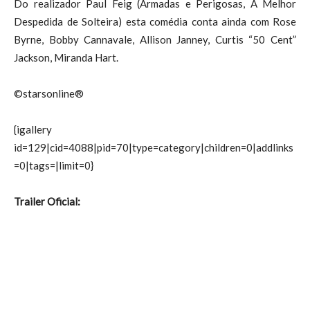
Do realizador Paul Feig (Armadas e Perigosas, A Melhor
Despedida de Solteira) esta comédia conta ainda com Rose
Byrne, Bobby Cannavale, Allison Janney, Curtis “50 Cent”
Jackson, Miranda Hart.
©starsonline®
{igallery
id=129|cid=4088|pid=70|type=category|children=0|addlinks
=0|tags=|limit=0}
Trailer Oficial: