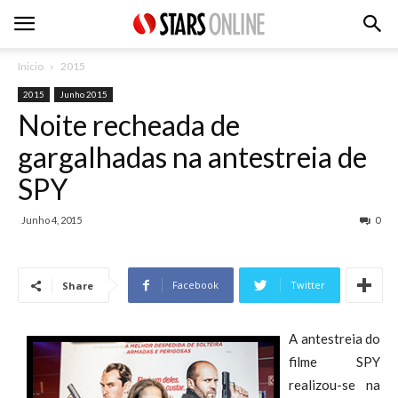
Inicio
2015
2015
Junho 2015
Noite recheada de
gargalhadas na antestreia de
SPY
Junho 4, 2015
0
Facebook
Twitter
Share
A antestreia do
filme SPY
realizou-se na