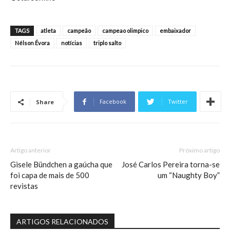
TAGS
atleta
campeão
campeao olimpico
embaixador
Nélson Évora
notícias
triplo salto
Facebook
Twitter
Share
Artigo anterior
Próximo artigo
Gisele Bündchen a gaúcha que
José Carlos Pereira torna-se
foi capa de mais de 500
um “Naughty Boy”
revistas
ARTIGOS RELACIONADOS