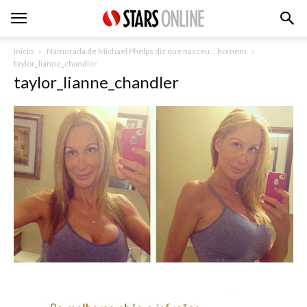
Inicio
Namorada de Michael Phelps diz que nasceu… homem
taylor_lianne_chandler
taylor_lianne_chandler