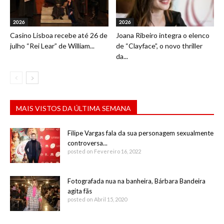
2026
2026
Casino Lisboa recebe até 26 de
Joana Ribeiro integra o elenco
julho “Rei Lear” de William...
de “Clayface”, o novo thriller
da...
MAIS VISTOS DA ÚLTIMA SEMANA
Filipe Vargas fala da sua personagem sexualmente
controversa...
posted on Fevereiro 16, 2022
Fotografada nua na banheira, Bárbara Bandeira
agita fãs
posted on Abril 15, 2020