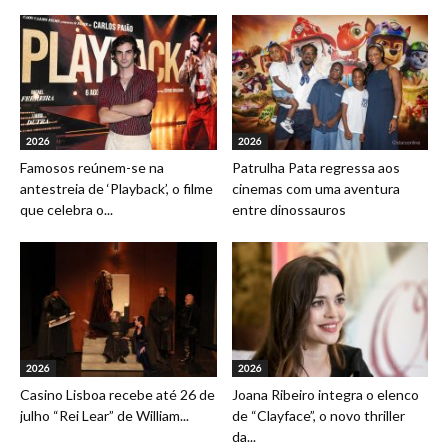
2026
2026
Famosos reúnem-se na
Patrulha Pata regressa aos
antestreia de ‘Playback’, o filme
cinemas com uma aventura
que celebra o...
entre dinossauros
2026
2026
Casino Lisboa recebe até 26 de
Joana Ribeiro integra o elenco
julho “Rei Lear” de William...
de “Clayface”, o novo thriller
da...