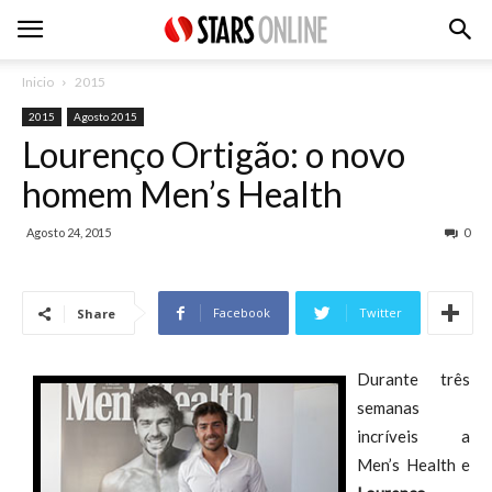
Inicio
2015
2015
Agosto 2015
Lourenço Ortigão: o novo
homem Men’s Health
Agosto 24, 2015
0
Facebook
Twitter
Share
Durante três
semanas
incríveis a
Men’s Health e