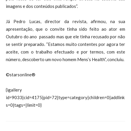
imagens e dos conteúdos publicados”.
Já Pedro Lucas, director da revista, afirmou, na sua
apresentação, que o convite tinha sido feito ao ator em
Outubro do ano passado mas que ele tinha recusado por não
se sentir preparado. “Estamos muito contentes por agora ter
aceite, com o trabalho efectuado e por termos, com este
número, descoberto um novo homem Mens’s Health”, concluiu.
©starsonline®
{igallery
id=9033|cid=4175|pid=72|type=category|children=0|addlink
s=0|tags=|limit=0}