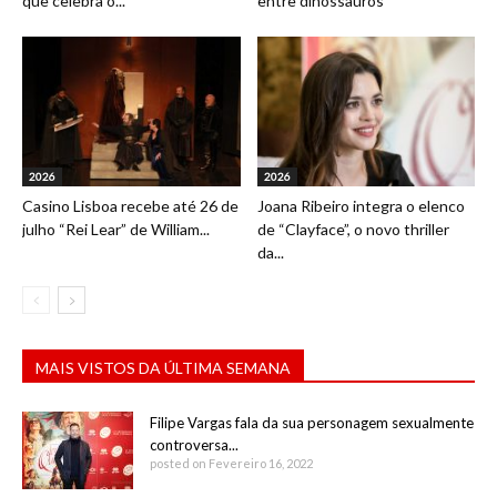
que celebra o...
entre dinossauros
2026
2026
Casino Lisboa recebe até 26 de
Joana Ribeiro integra o elenco
julho “Rei Lear” de William...
de “Clayface”, o novo thriller
da...
MAIS VISTOS DA ÚLTIMA SEMANA
Filipe Vargas fala da sua personagem sexualmente
controversa...
posted on Fevereiro 16, 2022