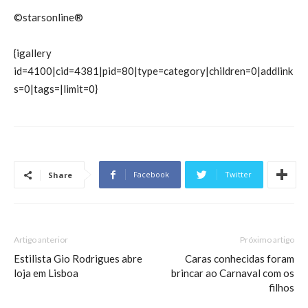
©starsonline®
{igallery
id=4100|cid=4381|pid=80|type=category|children=0|addlink
s=0|tags=|limit=0}
Facebook
Twitter
Share
Artigo anterior
Próximo artigo
Estilista Gio Rodrigues abre
Caras conhecidas foram
loja em Lisboa
brincar ao Carnaval com os
filhos