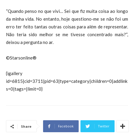
“Quando penso no que vivi… Sei que fiz muita coisa ao longo
da minha vida. No entanto, hoje questiono-me se não foi um
erro ter feito tantas outras coisas para além de representar.
Não teria sido melhor se me tivesse concentrado mais?“,
deixou a pergunta no ar.
©Starsonline®
{igallery
id=6815|cid=3711|pid=63|type=category|children=0|addlink
s=0|tags=|limit=0}
Facebook
Twitter
Share