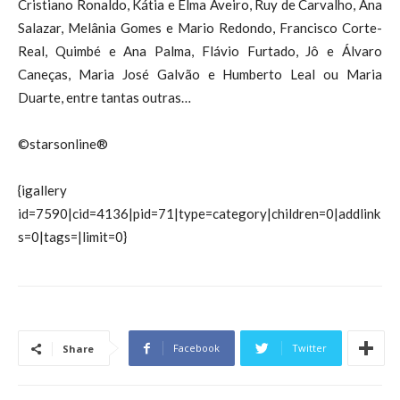
Cristiano Ronaldo, Kátia e Elma Aveiro, Ruy de Carvalho, Ana
Salazar, Melânia Gomes e Mario Redondo, Francisco Corte-
Real, Quimbé e Ana Palma, Flávio Furtado, Jô e Álvaro
Caneças, Maria José Galvão e Humberto Leal ou Maria
Duarte, entre tantas outras…
©starsonline®
{igallery
id=7590|cid=4136|pid=71|type=category|children=0|addlink
s=0|tags=|limit=0}
Facebook
Twitter
Share