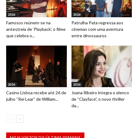
2026
2026
Famosos reúnem-se na
Patrulha Pata regressa aos
antestreia de ‘Playback’, o filme
cinemas com uma aventura
que celebra o...
entre dinossauros
2026
2026
Casino Lisboa recebe até 26 de
Joana Ribeiro integra o elenco
julho “Rei Lear” de William...
de “Clayface”, o novo thriller
da...
MAIS VISTOS DA ÚLTIMA SEMANA