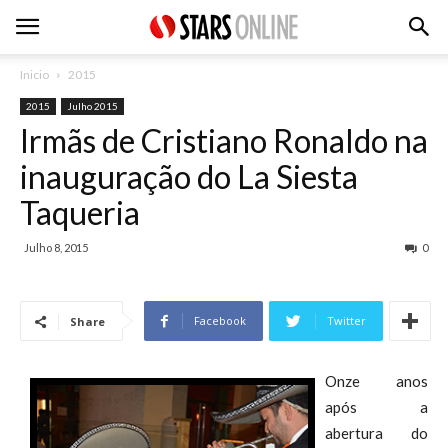
Inicio
2015
2015
Julho 2015
Irmãs de Cristiano Ronaldo na
inauguração do La Siesta
Taqueria
Julho 8, 2015
0
Facebook
Twitter
Share
Onze anos
após a
abertura do