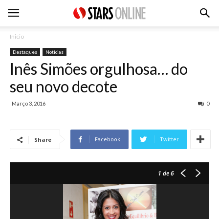
Inicio
Destaques
Noticias
Inês Simões orgulhosa… do
seu novo decote
Março 3, 2016
0
Facebook
Twitter
Share
1
de 6