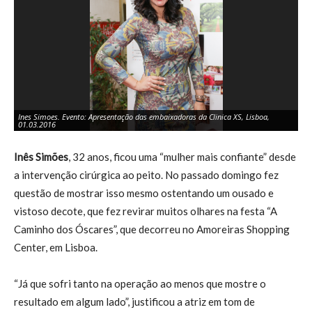
Ines Simoes. Evento: Apresentação das embaixadoras da Clinica XS, Lisboa,
In
01.03.2016
01
Inês Simões
, 32 anos, ficou uma “mulher mais confiante” desde
a intervenção cirúrgica ao peito. No passado domingo fez
questão de mostrar isso mesmo ostentando um ousado e
vistoso decote, que fez revirar muitos olhares na festa “A
Caminho dos Óscares”, que decorreu no Amoreiras Shopping
Center, em Lisboa.
“Já que sofri tanto na operação ao menos que mostre o
resultado em algum lado”, justificou a atriz em tom de