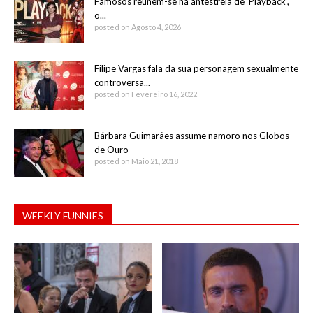
Famosos reúnem-se na antestreia de ‘Playback’,
o...
posted on Agosto 4, 2026
Filipe Vargas fala da sua personagem sexualmente
controversa...
posted on Fevereiro 16, 2022
Bárbara Guimarães assume namoro nos Globos
de Ouro
posted on Maio 21, 2018
WEEKLY FUNNIES