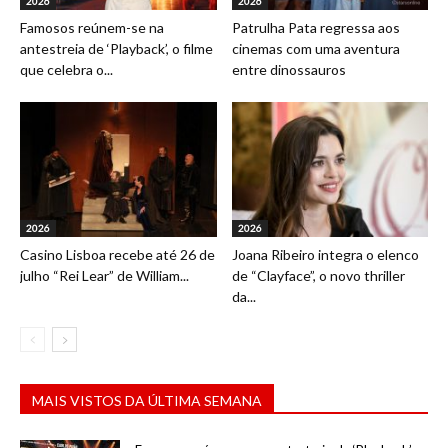
2026
2026
Famosos reúnem-se na
Patrulha Pata regressa aos
antestreia de ‘Playback’, o filme
cinemas com uma aventura
que celebra o...
entre dinossauros
2026
2026
Casino Lisboa recebe até 26 de
Joana Ribeiro integra o elenco
julho “Rei Lear” de William...
de “Clayface”, o novo thriller
da...
MAIS VISTOS DA ÚLTIMA SEMANA