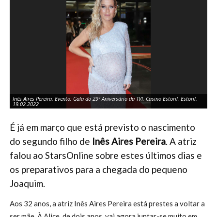
Inês Aires Pereira. Evento: Gala do 29º Aniversário da TVI, Casino Estoril, Estoril.
Inê
19.02.2022
19
É já em março que está previsto o nascimento
do segundo filho de
Inês Aires Pereira
. A atriz
falou ao StarsOnline sobre estes últimos dias e
os preparativos para a chegada do pequeno
Joaquim.
Aos 32 anos, a atriz Inês Aires Pereira está prestes a voltar a
ser mãe. À Alice, de dois anos, vai agora juntar-se muito em