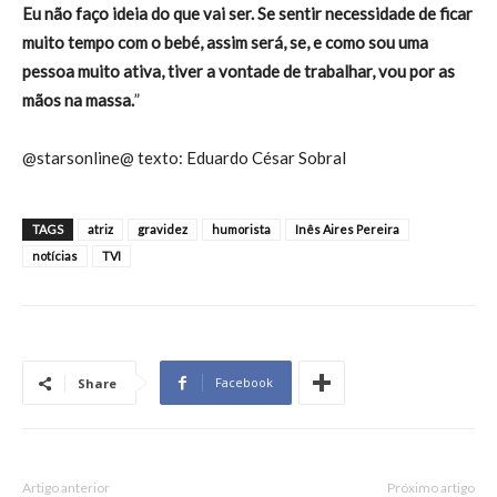
Eu não faço ideia do que vai ser. Se sentir necessidade de ficar
muito tempo com o bebé, assim será, se, e como sou uma
pessoa muito ativa, tiver a vontade de trabalhar, vou por as
mãos na massa.
”
@starsonline@ texto: Eduardo César Sobral
TAGS
atriz
gravidez
humorista
Inês Aires Pereira
notícias
TVI
Facebook
Share
Artigo anterior
Próximo artigo