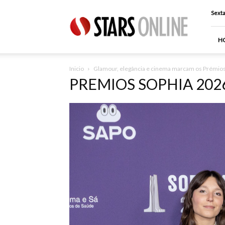
Stars
Sexta
Online
H
Inicio
Glamour, elegância e cinema marcam os Prémio
PREMIOS SOPHIA 202