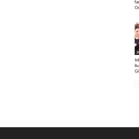
fa
Ou
2
In
il
Gl