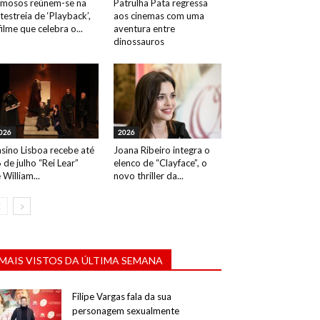
mosos reúnem-se na
Patrulha Pata regressa
testreia de ‘Playback’,
aos cinemas com uma
filme que celebra o...
aventura entre
dinossauros
026
2026
sino Lisboa recebe até
Joana Ribeiro integra o
 de julho “Rei Lear”
elenco de “Clayface”, o
 William...
novo thriller da...
MAIS VISTOS DA ÚLTIMA SEMANA
Filipe Vargas fala da sua
personagem sexualmente