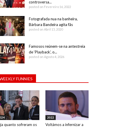
controversa...
posted on Fevereiro 16, 2022
Fotografada nua na banheira,
Bárbara Bandeira agita fãs
posted on Abril 15, 2020
Famosos reúnem-se na antestreia
de ‘Playback’, o...
posted on Agosto 4, 2026
WEEKLY FUNNIES
024
2022
ja quanto sofreram os
Voltámos a infernizar a