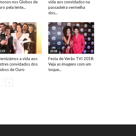
mosos nos Globos de
vida aos convidados na
ro pela lente...
passadeira vermelha
dos...
019
2018
fernizámos a vida aos
Festa de Verão TVI 2018:
ustres convidados dos
Veja as imagens com um
obos de Ouro
toque...