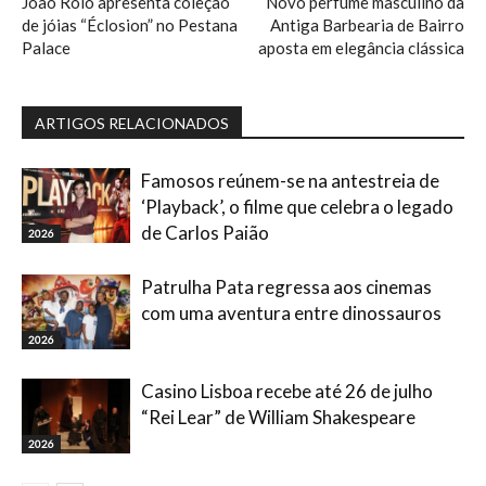
João Rôlo apresenta coleção
Novo perfume masculino da
de jóias “Éclosion” no Pestana
Antiga Barbearia de Bairro
Palace
aposta em elegância clássica
ARTIGOS RELACIONADOS
Famosos reúnem-se na antestreia de
‘Playback’, o filme que celebra o legado
de Carlos Paião
2026
Patrulha Pata regressa aos cinemas
com uma aventura entre dinossauros
2026
Casino Lisboa recebe até 26 de julho
“Rei Lear” de William Shakespeare
2026