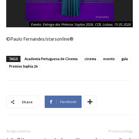
Evento: Entrega dos Prémios Sophia 2026, CCB, Lisboa, 15.05.2026
©Paulo Fernandes/starsonline®
TAGS
Academia Portuguesa de Cinema
cinema
evento
gala
Premios Sophia 26
Facebook
Share
Artigo anterior
Próximo artigo