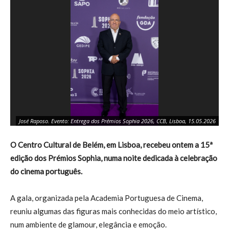
José Raposo. Evento: Entrega dos Prémios Sophia 2026, CCB, Lisboa, 15.05.2026
L
O Centro Cultural de Belém, em Lisboa, recebeu ontem a 15ª
edição dos Prémios Sophia, numa noite dedicada à celebração
do cinema português.
A gala, organizada pela Academia Portuguesa de Cinema,
reuniu algumas das figuras mais conhecidas do meio artístico,
num ambiente de glamour, elegância e emoção.