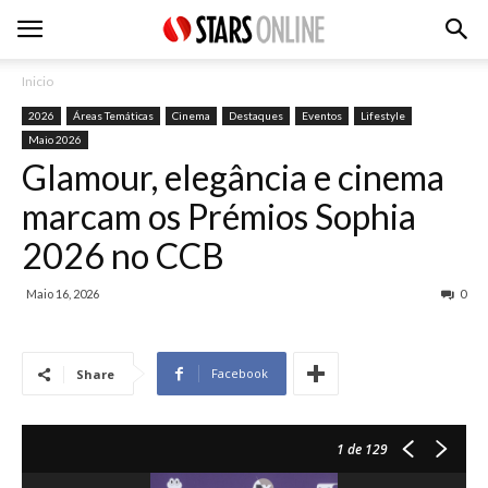
Inicio
2026
Áreas Temáticas
Cinema
Destaques
Eventos
Lifestyle
Maio 2026
Glamour, elegância e cinema
marcam os Prémios Sophia
2026 no CCB
Maio 16, 2026
0
Facebook
Share
1
de 129