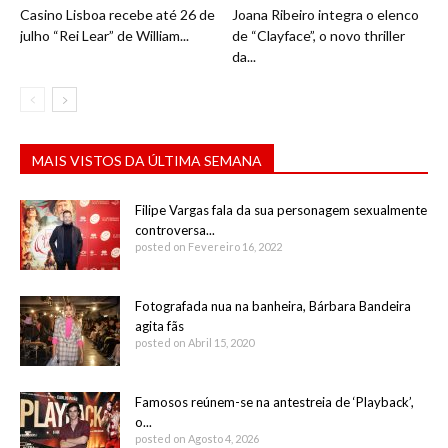
Casino Lisboa recebe até 26 de
Joana Ribeiro integra o elenco
julho “Rei Lear” de William...
de “Clayface”, o novo thriller
da...
MAIS VISTOS DA ÚLTIMA SEMANA
Filipe Vargas fala da sua personagem sexualmente
controversa...
posted on Fevereiro 16, 2022
Fotografada nua na banheira, Bárbara Bandeira
agita fãs
posted on Abril 15, 2020
Famosos reúnem-se na antestreia de ‘Playback’,
o...
posted on Agosto 4, 2026