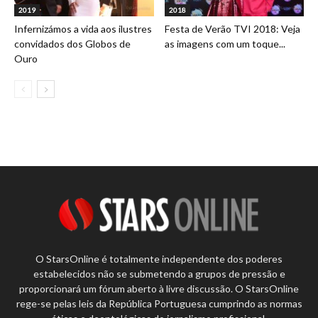
2019
2018
Infernizámos a vida aos ilustres
Festa de Verão TVI 2018: Veja
convidados dos Globos de
as imagens com um toque...
Ouro
O StarsOnline é totalmente independente dos poderes
estabelecidos não se submetendo a grupos de pressão e
proporcionará um fórum aberto à livre discussão. O StarsOnline
rege-se pelas leis da República Portuguesa cumprindo as normas