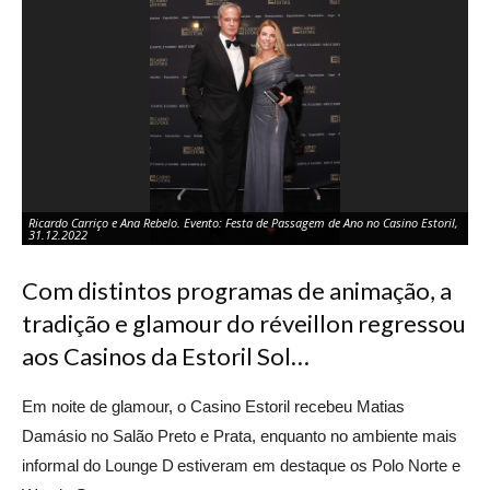
Ricardo Carriço e Ana Rebelo. Evento: Festa de Passagem de Ano no Casino Estoril,
31.12.2022
Com distintos programas de animação, a
tradição e glamour do réveillon regressou
aos Casinos da Estoril Sol…
Em noite de
glamour
, o Casino Estoril recebeu
Matias
Damásio
no Salão Preto e P
rata, enquant
o no ambiente mais
informal do Lounge D
esti
veram em destaque os Polo Norte e