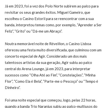
Já em 2023, foi a vez dos Polo Norte subirem ao palco para
revisitar os seus grandes êxitos.
Miguel Gameiro
, que
escolheu o
C
asino Estori
l para
se reencontra
r
com a sua
b
anda,
interpretou
temas
como
, por exemplo,
“Aprender a Ser
Fe
liz”, “Grito” ou “Dá-me um Abraço”
.
Noutra memorável noite de R
é
veillon, o
Casino Lisboa
ofereceu uma festa muito diversificada, que culminou com um
concerto esp
ecial de
Agir
.
C
onsiderado
um dos mais
talentosos
a
rtistas da
sua ge
ração,
Agir
subiu ao palco
central do Arena Lounge, j
á
em 20
23
, para interpretar
sucessos como
“
Olha Até ao Fim
”
,
“
Constelações
”
,
“
Minha
Flor
”
,
“
Como Ela
é
Bela
”
,
“
P
arte-me o Pescoço
”
ou
“
Tempo é
Dinheiro
”
.
Foi uma noite especial que
começou
, logo, pelas 2
2
horas
,
quando
a
banda
Trio Naranju
s
su
biu a
o
palco-
multiusos do