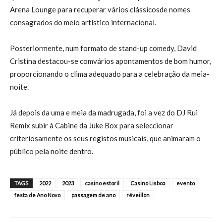
Arena Loung
e para
recuperar
vários clássicos
de nomes
consagrados do meio artístico internacional.
Posteriormente, num formato de
stand
-up comedy
,
David
Cristin
a destacou-se
com
vários apontamentos de
bom
humor,
proporcionando o
clima adequado para a celebração da meia-
noite.
Já depois da uma e meia da madrug
ada, foi a vez do
D
J
Rui
Remix
subir
à Cabine da Juke Box para seleccionar
crit
eriosamente os seus registos musicais, que animaram o
público pela noite dentro.
TAGS
2022
2023
casino estoril
Casino Lisboa
evento
festa de Ano Novo
passagem de ano
réveillon