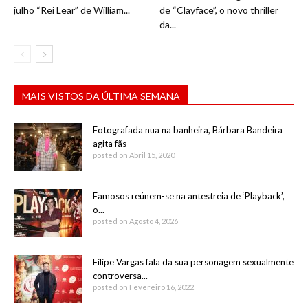
julho “Rei Lear” de William...
de “Clayface”, o novo thriller
da...
MAIS VISTOS DA ÚLTIMA SEMANA
Fotografada nua na banheira, Bárbara Bandeira
agita fãs
posted on Abril 15, 2020
Famosos reúnem-se na antestreia de ‘Playback’,
o...
posted on Agosto 4, 2026
Filipe Vargas fala da sua personagem sexualmente
controversa...
posted on Fevereiro 16, 2022