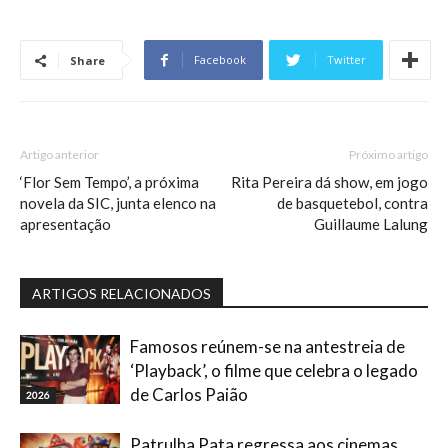
Facebook
Twitter
Share
Artigo anterior
Próximo artigo
‘Flor Sem Tempo’, a próxima
Rita Pereira dá show, em jogo
novela da SIC, junta elenco na
de basquetebol, contra
apresentação
Guillaume Lalung
ARTIGOS RELACIONADOS
Famosos reúnem-se na antestreia de
‘Playback’, o filme que celebra o legado
de Carlos Paião
2026
Patrulha Pata regressa aos cinemas