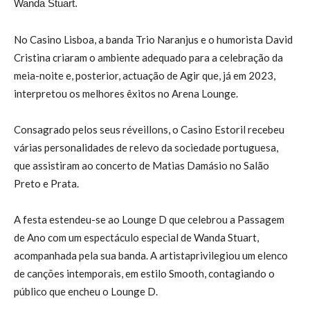
Wanda Stuart.
No
Casino Lisboa, a banda
Trio Naranjus
e
o hum
orista
David
Cristina
cria
ram
o ambiente
adequado
para a celebração da
meia-noite e, posteri
or, actuação
de Agir
que,
já em 2
0
23
,
interpretou os melhores êxitos
n
o Arena Lounge.
Consagrado pelos seus
r
éveillons, o Casino Estoril recebeu
várias personalidades de relevo da sociedade portuguesa
,
que
assistiram ao conc
erto
de Matia
s Damásio
no Salão
Preto e Prata.
A fe
sta estende
u
-se ao Lounge D
que celebrou a Passagem
de Ano com
um espectáculo espec
ial de Wanda Stuart
,
acompanhada pela sua banda
. A
artista
privileg
iou
um elenco
de
canções intemporais
,
em estilo Smooth
,
contagiando o
público
que encheu
o
Lounge D.