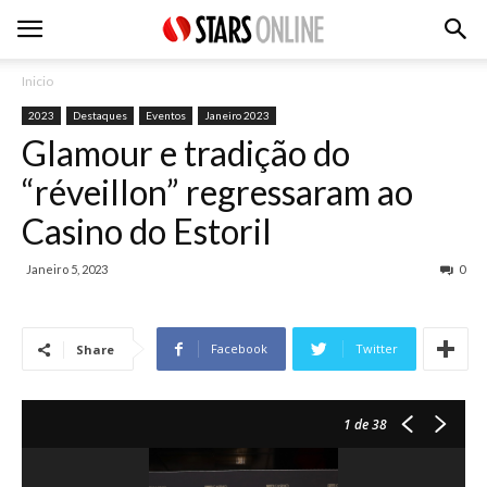
Inicio
2023
Destaques
Eventos
Janeiro 2023
Glamour e tradição do
“réveillon” regressaram ao
Casino do Estoril
Janeiro 5, 2023
0
Facebook
Twitter
Share
1
de 38