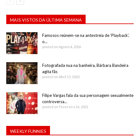
MAIS VISTOS DA ÚLTIMA SEMANA
Famosos reúnem-se na antestreia de ‘Playback’,
o...
posted on Agosto 4, 2026
Fotografada nua na banheira, Bárbara Bandeira
agita fãs
posted on Abril 15, 2020
Filipe Vargas fala da sua personagem sexualmente
controversa...
posted on Fevereiro 16, 2022
WEEKLY FUNNIES