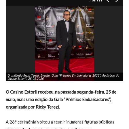
1
de 111
O anfitrião Ricky Terezi. Evento: Gala "Prémios Embaixadores 2026", Auditório do
Ev
Casino Estoril, 25.05.2026
25
O Casino Estoril recebeu, na passada segunda-feira, 25 de
maio, mais uma edição da Gala “Prémios Embaixadores”,
organizada por Ricky Terezi.
A 26.ª cerimónia voltou a reunir inúmeras figuras públicas