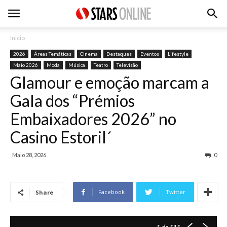
Inicio
2026
Áreas Temáticas
Cinema
Destaques
Eventos
Lifestyle
Maio 2026
Moda
Música
Teatro
Televisão
Glamour e emoção marcam a
Gala dos “Prémios
Embaixadores 2026” no
Casino Estoril´
Maio 28, 2026
0
Facebook
Twitter
Share