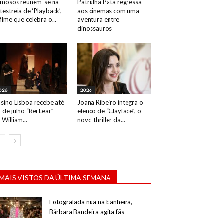
mosos reúnem-se na
Patrulha Pata regressa
testreia de ‘Playback’,
aos cinemas com uma
filme que celebra o...
aventura entre
dinossauros
026
2026
sino Lisboa recebe até
Joana Ribeiro integra o
 de julho “Rei Lear”
elenco de “Clayface”, o
 William...
novo thriller da...
MAIS VISTOS DA ÚLTIMA SEMANA
Fotografada nua na banheira,
Bárbara Bandeira agita fãs