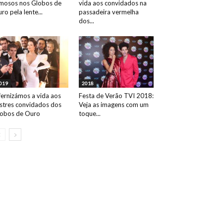
mosos nos Globos de
vida aos convidados na
ro pela lente...
passadeira vermelha
dos...
019
2018
fernizámos a vida aos
Festa de Verão TVI 2018:
ustres convidados dos
Veja as imagens com um
obos de Ouro
toque...