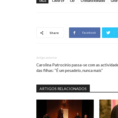
TAGS
Covid-19
CR/
Cristiano Ronaldo
Geor
Facebook
Share
Artigo anterior
Carolina Patrocínio passa-se com as actividad
das filhas: “É um pesadelo, nunca mais”
ARTIGOS RELACIONADOS