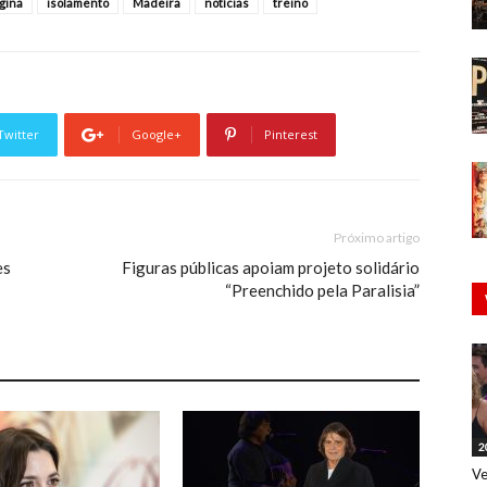
gina
isolamento
Madeira
notícias
treino
Twitter
Google+
Pinterest
Próximo artigo
es
Figuras públicas apoiam projeto solidário
“Preenchido pela Paralisia”
2
Ve