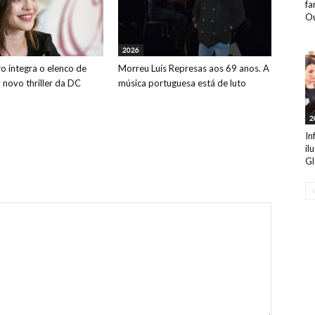
fa
Ou
2026
o integra o elenco de
Morreu Luís Represas aos 69 anos. A
o novo thriller da DC
música portuguesa está de luto
2
In
il
Gl