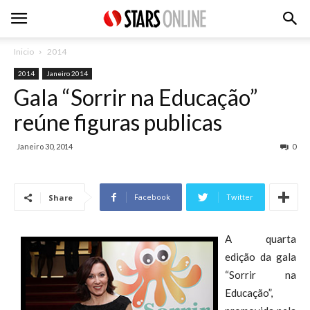
Inicio
2014
2014
Janeiro 2014
Gala “Sorrir na Educação”
reúne figuras publicas
Janeiro 30, 2014
0
Facebook
Twitter
Share
A quarta
edição da gala
“Sorrir na
Educação”,