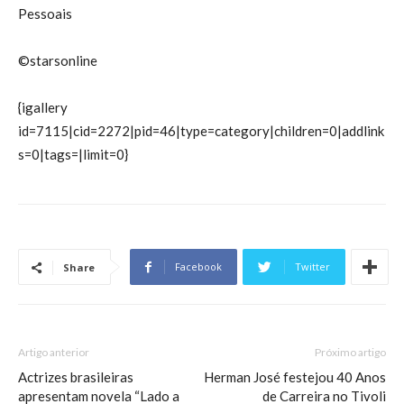
Pessoais
©starsonline
{igallery
id=7115|cid=2272|pid=46|type=category|children=0|addlink
s=0|tags=|limit=0}
Facebook
Twitter
Share
Artigo anterior
Próximo artigo
Actrizes brasileiras
Herman José festejou 40 Anos
apresentam novela “Lado a
de Carreira no Tivoli