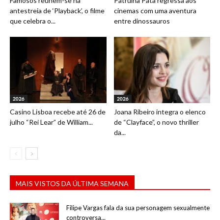
Famosos reúnem-se na
Patrulha Pata regressa aos
antestreia de ‘Playback’, o filme
cinemas com uma aventura
que celebra o...
entre dinossauros
2026
2026
Casino Lisboa recebe até 26 de
Joana Ribeiro integra o elenco
julho “Rei Lear” de William...
de “Clayface”, o novo thriller
da...
MAIS VISTOS DA ÚLTIMA SEMANA
Filipe Vargas fala da sua personagem sexualmente
controversa...