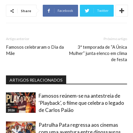
Facebook
Twitter
Share
Artigo anterior
Próximo artigo
Famosos celebraram o Dia da
3ª temporada de “A Única
Mãe
Mulher” junta elenco em clima
de festa
ARTIGOS RELACIONADOS
Famosos reúnem-se na antestreia de
‘Playback’, o filme que celebra o legado
de Carlos Paião
2026
Patrulha Pata regressa aos cinemas
com uma aventura entre dinossauros