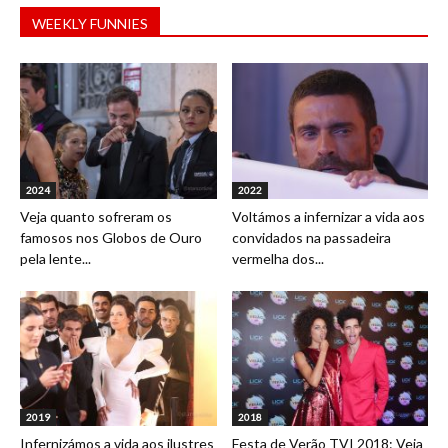
WEEKLY FUNNIES
2024
2022
Veja quanto sofreram os
Voltámos a infernizar a vida aos
famosos nos Globos de Ouro
convidados na passadeira
pela lente...
vermelha dos...
2019
2018
Infernizámos a vida aos ilustres
Festa de Verão TVI 2018: Veja