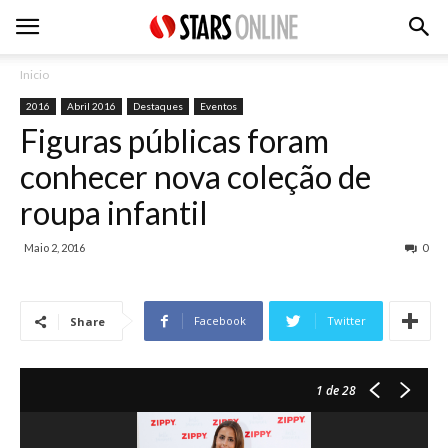
Inicio
2016
Abril 2016
Destaques
Eventos
Figuras públicas foram
conhecer nova coleção de
roupa infantil
Maio 2, 2016
0
Facebook
Twitter
Share
1
de 28