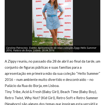
Carolina Patrocinio. Evento: Apresentação da nova colecção Zippy Hello Summer
Ma
2016, Palácio do Borja, Lisboa, 28.04.2016
Su
A Zippy reuniu, no passado dia 28 de abril ao final da tarde, um
conjunto de figuras públicas e suas famílias para a
apresentação em primeira mão da sua coleção “Hello Summer”
2016 – num ambiente muito divertido e descontraído – no
Palácio da Rua do Borja, em Lisboa.
Tiny Tribe, Acid & Fresh (Baby Girl), Beach Time (Baby Boy),
Retro Twist, Why Not? (Kid Girl), Retro Soft e Retro Summer
(Newborn) são alguns dos temas que inspiram esta versátil e